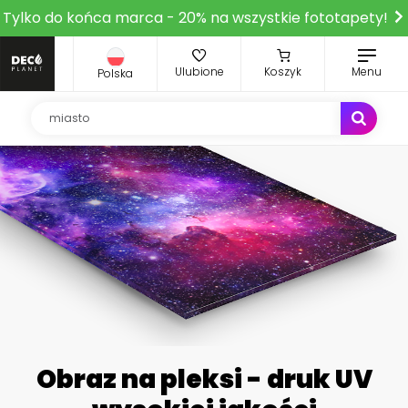
Tylko do końca marca - 20% na wszystkie fototapety!
Ulubione
Koszyk
Menu
Polska
Obraz na pleksi - druk UV