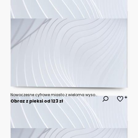
Nowoczesne cyfrowe miasto z wieloma wysokimi budynkami i neonowymi światłami styl cyberpunk
Obraz z pleksi od 123 zł