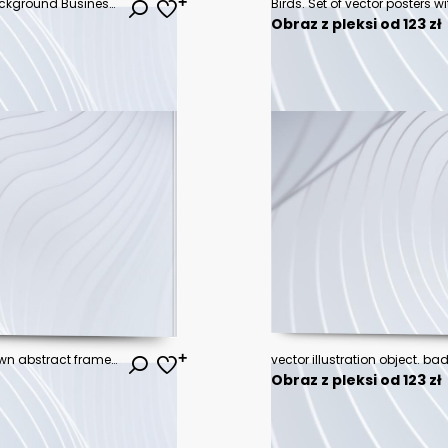
Green Color Scheme with City Background Business Book Cover Design Template in A4. Can be adapt to Brochure, Annual Report, Magazine,Poster, Corporate Presentation, Portfolio, Flyer, Banner, Website
Obraz z pleksi od 123 zł
Vector grunge overlay. Hand drawn abstract frame set. Ink brush strokes mess. Design for flyer, poster, invitation, gift card, coupon, book cover. Banner overlay. Retro vintage background collection
Obraz z pleksi od 123 zł