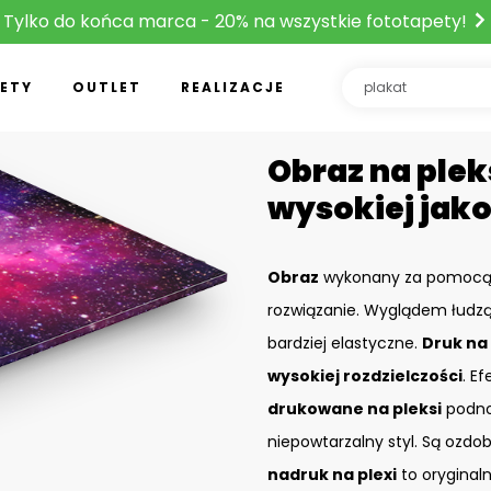
Tylko do końca marca - 20% na wszystkie fototapety!
ETY
OUTLET
REALIZACJE
Obraz na plek
wysokiej jako
Obraz
wykonany za pomoc
rozwiązanie. Wyglądem łudzą
bardziej elastyczne.
Druk na 
wysokiej rozdzielczości
. Ef
drukowane na pleksi
podnos
niepowtarzalny styl. Są ozdo
nadruk na plexi
to oryginal