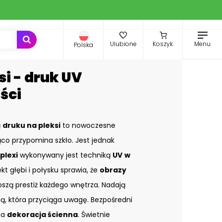
Menu
Ulubione
Koszyk
Polska
si - druk UV
ści
ą
druku na pleksi
to nowoczesne
co przypomina szkło. Jest jednak
plexi
wykonywany jest techniką
UV
w
ekt głębi i połysku sprawia, że
obrazy
zą prestiż każdego wnętrza. Nadają
bą, która przyciąga uwagę. Bezpośredni
na
dekoracja ścienna
. Świetnie