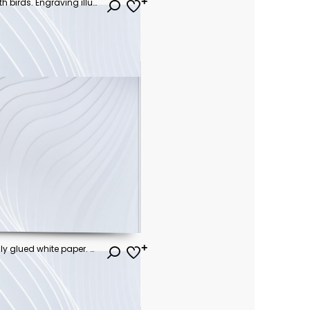
Birds. Set of vector posters with birds. Engraving illustrations and typography. Background images for cover, banner, poster. T-shirt print.
vector illustration object. badly glued white paper. crumpled poster