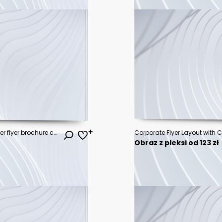
collection of modern design poster flyer brochure cover layout template with circle graphic elements and space for photo background
Corporate Flyer Layout with C
Obraz z pleksi od 123 zł