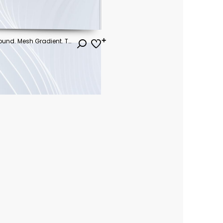
Party poster. Minimal background. Mesh Gradient. Template design. Party invitation. Minimal design. Vector background. Gradient vector. Poster design. Party flyer. Mesh background. Minimal style