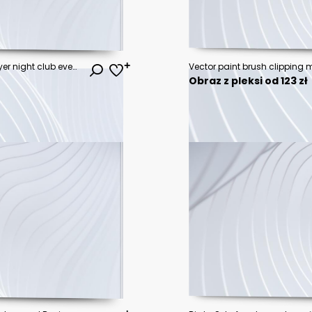
Summer party design poster or flyer night club event modern typography
Obraz z pleksi od 123 zł