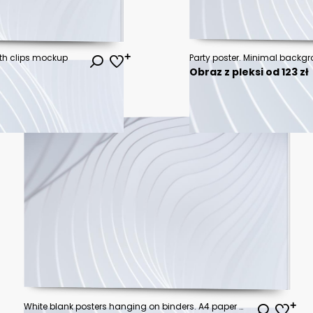
ith clips mockup
Obraz z pleksi od 123 zł
White blank posters hanging on binders. A4 paper page, sheet on wall. Vector mockup