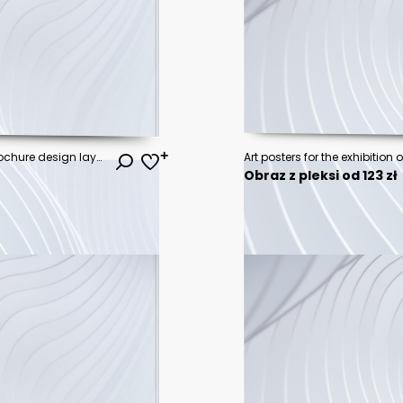
Travel poster or flyer pamphlet brochure design layout space for photo background. Yellow Travel flyer template for travel agency
Obraz z pleksi od 123 zł