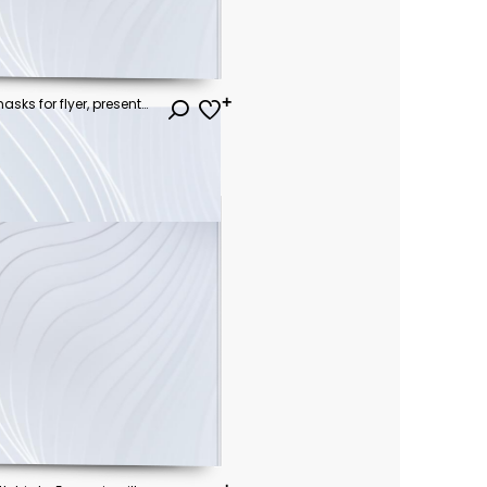
Vector paint brush clipping masks for flyer, presentation, brochure, banner, poster design. City blur background.