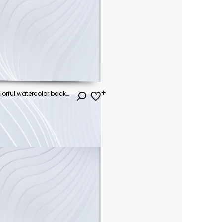
Bundle set of bright vector colorful watercolor background for poster or brochure cover design