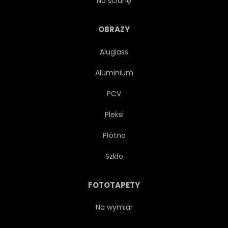
Na ścianę
KOLOR
POWSTANIE
OBRAZY
Aluglass
TRÓJWYMIAROWY
Aluminium
UTYLIZACYJNEJ
ILUSTRACJA
PCV
Pleksi
SŁOŃCE
LATO
Płótno
ŚWIATŁO
TAPETA
Szkło
ODBICIE
KOŁO
FOTOTAPETY
SCENA
ZŁOTO
Na wymiar