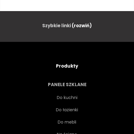
NIEBO
NATURA
TŁO
DZIKI
PIĘKNY
Szybkie linki
(rozwiń)
URODA
POMARAŃCZOWY
CIEMNY
PUSZEK
Produkty
ŻÓŁTY
WODA
PANELE SZKLANE
PEJZAŻ
MORZE
Do kuchni
Do łazienki
HORYZONT
WIECZÓR
Do mebli
WIDOK
WSCHODY