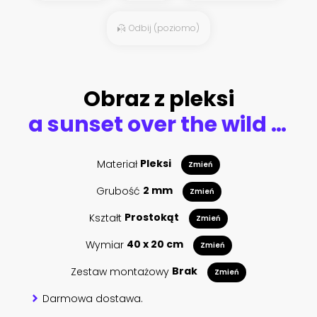
Odbij (poziomo)
Obraz z pleksi
a sunset over the wild sea
Materiał
Pleksi
Zmień
Grubość
2 mm
Zmień
Kształt
Prostokąt
Zmień
Wymiar
40 x 20 cm
Zmień
Zestaw montażowy
Brak
Zmień
Darmowa dostawa.