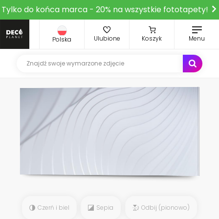
Tylko do końca marca - 20% na wszystkie fototapety!
Ulubione
Koszyk
Menu
Polska
Czerń i biel
Sepia
Odbij (pionowo)