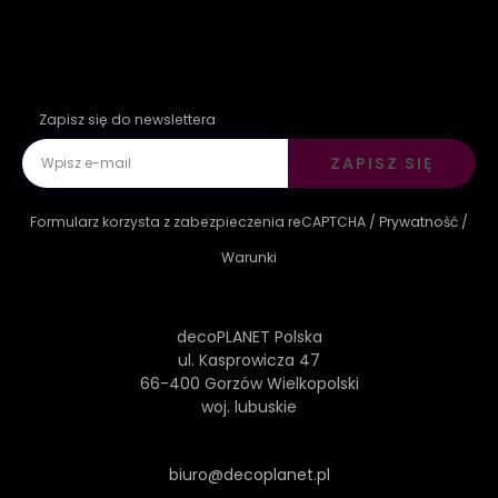
Zapisz się do newslettera
ZAPISZ SIĘ
Formularz korzysta z zabezpieczenia reCAPTCHA /
Prywatność
/
Warunki
decoPLANET Polska
ul. Kasprowicza 47
66-400 Gorzów Wielkopolski
woj. lubuskie
biuro@decoplanet.pl