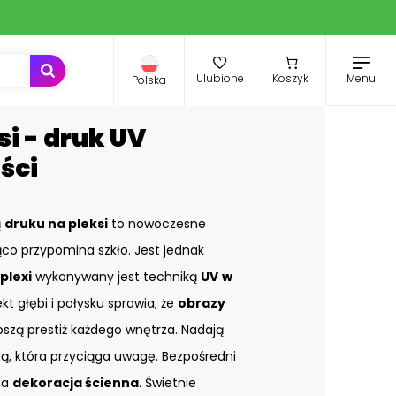
Menu
Ulubione
Koszyk
Polska
si - druk UV
ści
ą
druku na pleksi
to nowoczesne
co przypomina szkło. Jest jednak
plexi
wykonywany jest techniką
UV
w
ekt głębi i połysku sprawia, że
obrazy
zą prestiż każdego wnętrza. Nadają
bą, która przyciąga uwagę. Bezpośredni
na
dekoracja ścienna
. Świetnie