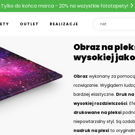
Tylko do końca marca - 20% na wszystkie fototapety!
ETY
OUTLET
REALIZACJE
Obraz na plek
wysokiej jako
Obraz
wykonany za pomoc
rozwiązanie. Wyglądem łudzą
bardziej elastyczne.
Druk na 
wysokiej rozdzielczości
. Ef
drukowane na pleksi
podnos
niepowtarzalny styl. Są ozdo
nadruk na plexi
to oryginal