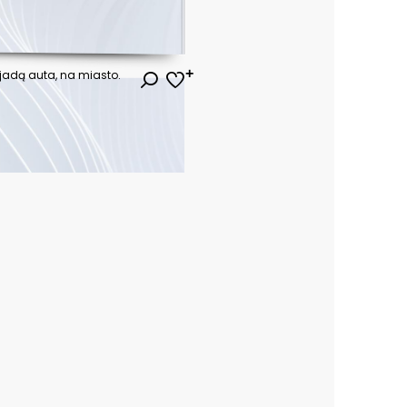
 jadą auta, na miasto.