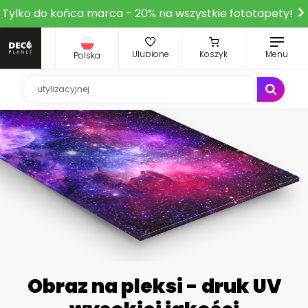
Tylko do końca marca - 20% na wszystkie fototapety!
Ulubione
Koszyk
Menu
Polska
Obraz na pleksi - druk UV