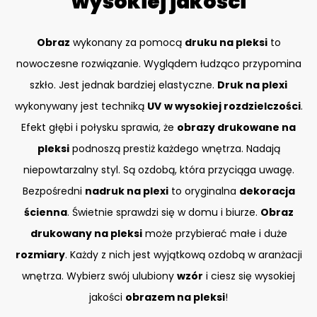
wysokiej jakości
Obraz
wykonany za pomocą
druku na pleksi
to
nowoczesne rozwiązanie. Wyglądem łudząco przypomina
szkło. Jest jednak bardziej elastyczne.
Druk na plexi
wykonywany jest techniką
UV
w wysokiej rozdzielczości
.
Efekt głębi i połysku sprawia, że
obrazy drukowane na
pleksi
podnoszą prestiż każdego wnętrza. Nadają
niepowtarzalny styl. Są ozdobą, która przyciąga uwagę.
Bezpośredni
nadruk na plexi
to oryginalna
dekoracja
ścienna
. Świetnie sprawdzi się w domu i biurze.
Obraz
drukowany na pleksi
może przybierać małe i duże
rozmiary
. Każdy z nich jest wyjątkową ozdobą w aranżacji
wnętrza. Wybierz swój ulubiony
wzór
i ciesz się wysokiej
jakości
obrazem na pleksi
!