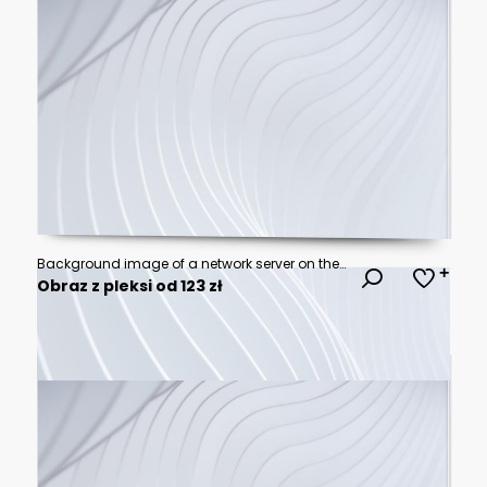
Background image of a network server on the internet of things, rendering 3D illustration, data deep learning, robot and artificial intelligence, neuron brain plexus, futuristic connection, digital
Obraz z pleksi od 123 zł