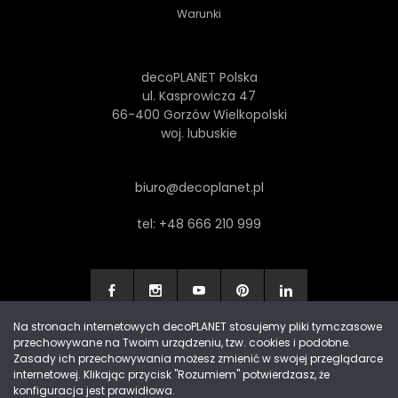
Warunki
decoPLANET Polska
ul. Kasprowicza 47
66-400 Gorzów Wielkopolski
woj. lubuskie
biuro@decoplanet.pl
tel:
+48 666 210 999
Na stronach internetowych decoPLANET stosujemy pliki tymczasowe
przechowywane na Twoim urządzeniu, tzw. cookies i podobne.
Made with
by Progres Media & decoPLANET
Zasady ich przechowywania możesz zmienić w swojej przeglądarce
internetowej. Klikając przycisk "Rozumiem" potwierdzasz, że
konfiguracja jest prawidłowa.