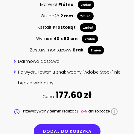
Materiał
Płótno
Zmień
Grubość
2 mm
Zmień
Kształt
Prostokąt
Zmień
Wymiar
40 x 50 cm
Zmień
Zestaw montażowy
Brak
Zmień
Darmowa dostawa.
Po wydrukowaniu znak wodny "Adobe Stock" nie
będzie widoczny.
177.60 zł
Cena
Przewidywany termin realizacji:
2-5
dni robocze
DODAJ DO KOSZYKA