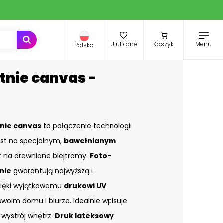
Menu
Ulubione
Koszyk
Polska
tnie canvas -
nie canvas
to połączenie technologii
st na specjalnym,
bawełnianym
st na drewniane blejtramy.
Foto-
nie
gwarantują najwyższą i
zięki wyjątkowemu
drukowi UV
swoim domu i biurze. Idealnie wpisuje
 wystrój wnętrz.
Druk lateksowy