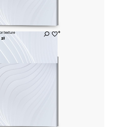
r texture
 zł