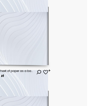
Texture of a white crumpled sheet of paper as a background
 zł