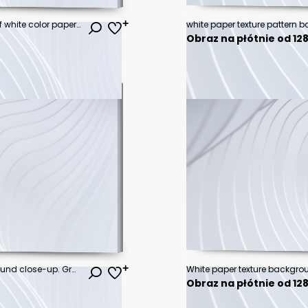
Collection of torn, ripped pieces of white color paper. Ripped paper strips. Vector illustration
white paper texture pattern
Obraz na płótnie od 128
Paper texture cardboard background close-up. Grunge old paper surface texture
White paper texture backgro
Obraz na płótnie od 128