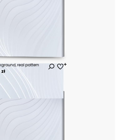
kground, real pattern
 zł