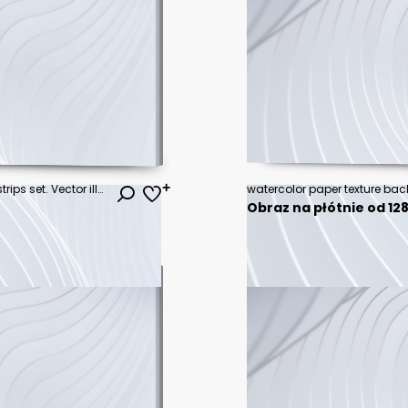
Torn sheets of paper. Torn paper strips set. Vector illustration
watercolor paper texture bac
Obraz na płótnie od 128