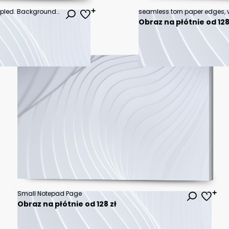
The texture of white paper is crumpled. Background for various purposes.
seamless torn paper edges, ve
Obraz na płótnie od 128
Small Notepad Page
Obraz na płótnie od 128 zł