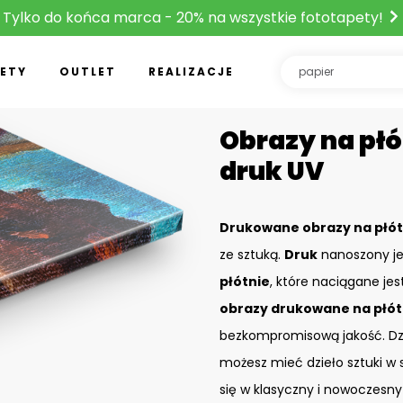
Tylko do końca marca - 20% na wszystkie fototapety!
ETY
OUTLET
REALIZACJE
Obrazy na płó
druk UV
Drukowane obrazy na płót
ze sztuką.
Druk
nanoszony je
płótnie
, które naciągane je
obrazy drukowane na płót
bezkompromisową jakość. D
możesz mieć dzieło sztuki w 
się w klasyczny i nowoczesny