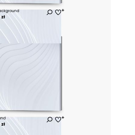
 background
 zł
und
 zł