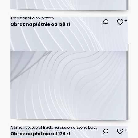
Traditional clay pottery
Obraz na płótnie od 128 zł
A small statue of Buddha sits on a stone base with incense burning in front of it. Smoke billows upward in front of the statue and the background of the image is a temple with glowing lights.
Obraz na płótnie od 128 zł