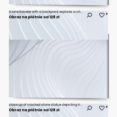
A lone traveler with a backpack explores a charming cobblestone street lined with ancient stone buildings and vibrant red flowers.
Obraz na płótnie od 128 zł
close up of cracked stone statue depicting human face, showcasing intricate details and textures. warm sunlight enhances emotional expression of sculpture
Obraz na płótnie od 128 zł