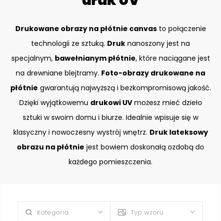
druk UV
Drukowane obrazy na płótnie canvas
to połączenie
technologii ze sztuką.
Druk
nanoszony jest na
specjalnym,
bawełnianym płótnie
, które naciągane jest
na drewniane blejtramy.
Foto-obrazy drukowane na
płótnie
gwarantują najwyższą i bezkompromisową jakość.
Dzięki wyjątkowemu
drukowi UV
możesz mieć dzieło
sztuki w swoim domu i biurze. Idealnie wpisuje się w
klasyczny i nowoczesny wystrój wnętrz.
Druk lateksowy
obrazu na płótnie
jest bowiem doskonałą ozdobą do
każdego pomieszczenia.
Kategoria
Typ wzoru