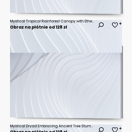
Mystical Tropical Rainforest Canopy with Ethereal Golden Sunbeams Piercing Through Thick Emerald Mist and Lush Verdant Foliage - Serene Pristine Jungle Wilderness Landscape
Obraz na płótnie od 128 zł
Mystical Dryad Embracing Ancient Tree Stump in Black and White Illustration.
Obraz na płótnie od 128 zł