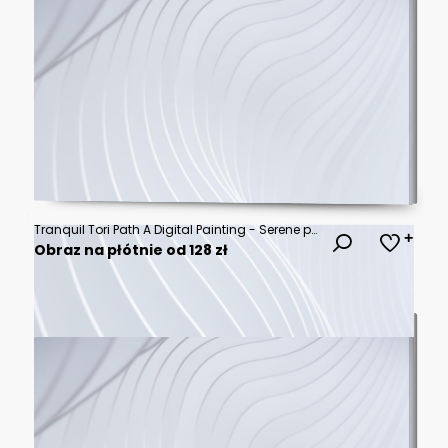
Tranquil Tori Path A Digital Painting - Serene path, ancient gate, misty forest, spiritual journey, peaceful nature.
Obraz na płótnie od 128 zł