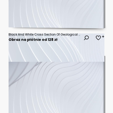
Black And White Cross Section Of Geological Strata With Wavy Lines And Granular Textures Geology Layers
Obraz na płótnie od 128 zł