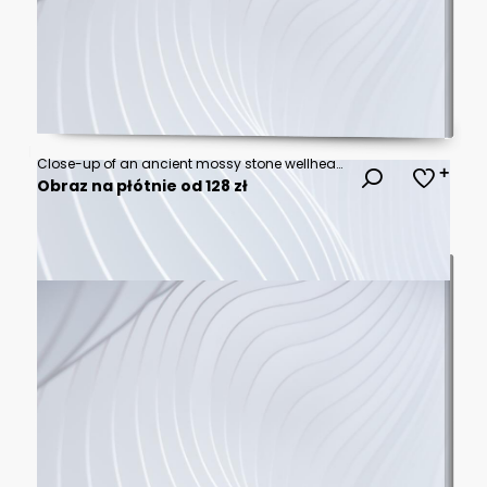
Close-up of an ancient mossy stone wellhead with water flowing into a basin.
Obraz na płótnie od 128 zł