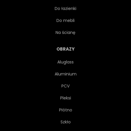
Do łazienki
PRZEJAŻDŻKA
Do mebli
LATA 60 XX WIEKU
POJAZD
Na ścianę
TARYFA
TRANSPORT
OBRAZY
Aluglass
MIEJSKI
SAMOCHÓD
Aluminium
METROPOLITALNYCH
PCV
Pleksi
MANHATAN
Płótno
SAMOCHODOWYCH
Szkło