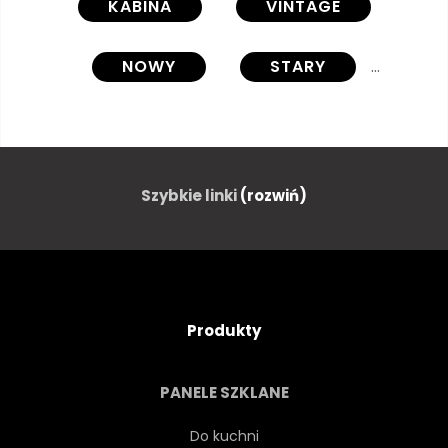
KABINA
VINTAGE
NOWY
STARY
SAMOCHÓD
YORK
NA BIAŁYM TLE
STARODAWNY
Szybkie linki
(rozwiń)
GRÓD
RETRO
KLASYK
CAR
Produkty
LATA 50 XX WIEKU
PRZEWÓZ
PANELE SZKLANE
CHROM
SAMOCHODÓW
Do kuchni