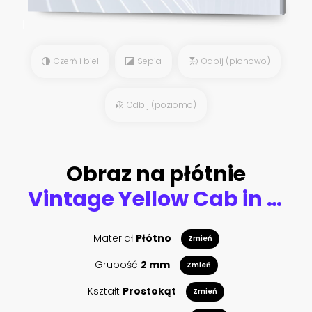
Czerń i biel
Sepia
Odbij (pionowo)
Odbij (poziomo)
Obraz na płótnie
Vintage Yellow Cab in Lower Manhattan - New York City
Materiał
Płótno
Zmień
Grubość
2 mm
Zmień
Kształt
Prostokąt
Zmień