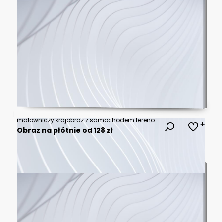
malowniczy krajobraz z samochodem terenowym jadącym po skalistej drodze
Obraz na płótnie od 128 zł