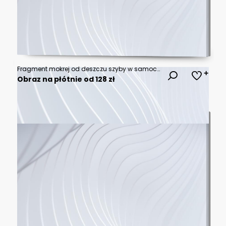
Fragment mokrej od deszczu szyby w samochodzie, widok z wnętrza auta. Rozmyte tło.
Obraz na płótnie od 128 zł