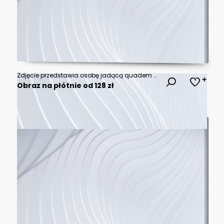
Zdjęcie przedstawia osobę jadącą quadem po asfaltowej drodze wśród zieleni. W oddali widać skrzyżowanie, znaki drogowe oraz zaparkowane samochody.
Obraz na płótnie od 128 zł