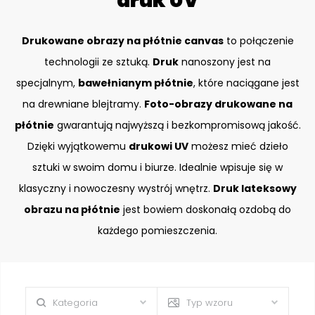
druk UV
Drukowane obrazy na płótnie canvas
to połączenie
technologii ze sztuką.
Druk
nanoszony jest na
specjalnym,
bawełnianym płótnie
, które naciągane jest
na drewniane blejtramy.
Foto-obrazy drukowane na
płótnie
gwarantują najwyższą i bezkompromisową jakość.
Dzięki wyjątkowemu
drukowi UV
możesz mieć dzieło
sztuki w swoim domu i biurze. Idealnie wpisuje się w
klasyczny i nowoczesny wystrój wnętrz.
Druk lateksowy
obrazu na płótnie
jest bowiem doskonałą ozdobą do
każdego pomieszczenia.
Kategoria
Typ wzoru