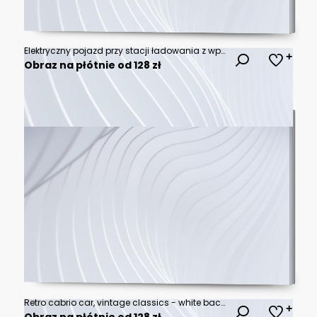
Elektryczny pojazd przy stacji ładowania z wpiętym kablem zasilającym. Widok ten ukazuje nowoczesne podejście do zasilania pojazdów elektrycznych i wygodę korzystania z stacji ładowania.
Obraz na płótnie od 128 zł
Retro cabrio car, vintage classics - white background
Obraz na płótnie od 128 zł