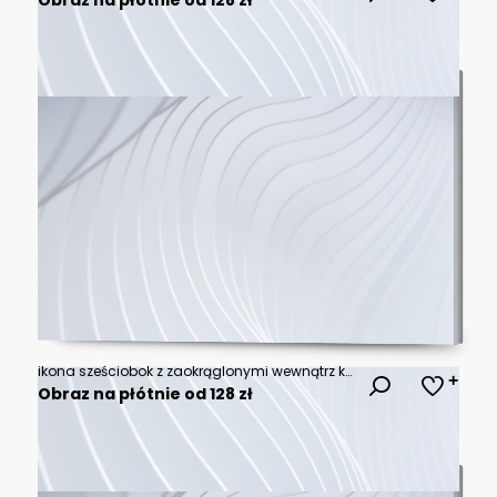
ikona sześciobok z zaokrąglonymi wewnątrz krawędziami
Obraz na płótnie od 128 zł