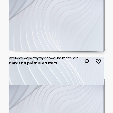
Myśliwiec wojskowy wylądował na mokrej drodze, odbijając czerwone światła miejskie. Scena przypomina futurystyczną wizję.
Obraz na płótnie od 128 zł