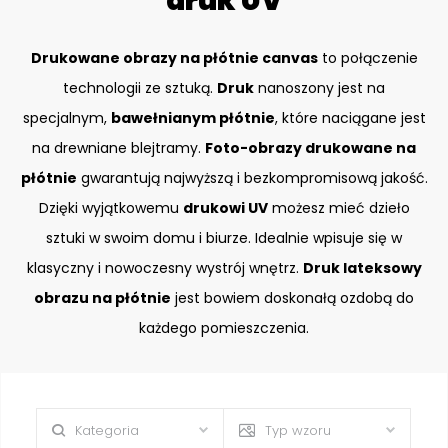
druk UV
Drukowane obrazy na płótnie canvas
to połączenie
technologii ze sztuką.
Druk
nanoszony jest na
specjalnym,
bawełnianym płótnie
, które naciągane jest
na drewniane blejtramy.
Foto-obrazy drukowane na
płótnie
gwarantują najwyższą i bezkompromisową jakość.
Dzięki wyjątkowemu
drukowi UV
możesz mieć dzieło
sztuki w swoim domu i biurze. Idealnie wpisuje się w
klasyczny i nowoczesny wystrój wnętrz.
Druk lateksowy
obrazu na płótnie
jest bowiem doskonałą ozdobą do
każdego pomieszczenia.
Kategoria
Typ wzoru