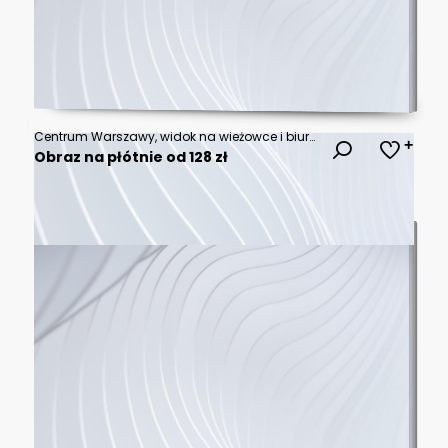
Centrum Warszawy, widok na wieżowce i biurowce, zbliżenie z lotu ptaka z drona, słońce, wiosna, niebieskie niebo, panorama miasta
Obraz na płótnie od 128 zł