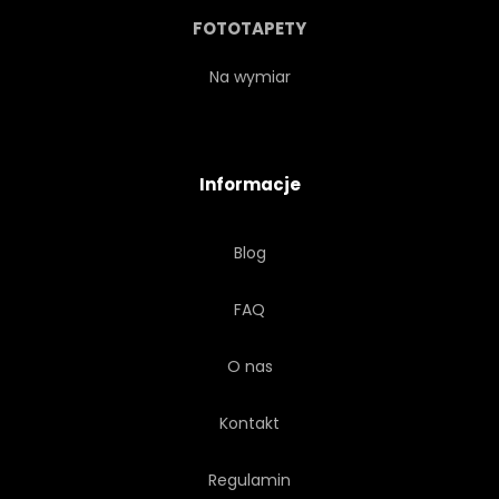
MODA
KONCEPCJA
FOTOTAPETY
ELEMENT
ILUSTRACJA
Na wymiar
SZABLON
GRAFICZNY
Informacje
WEKTOR
SZKIC
Blog
KOLAŻ
URODA
FAQ
STRESZCZENIE
WZÓR
O nas
Kontakt
Regulamin