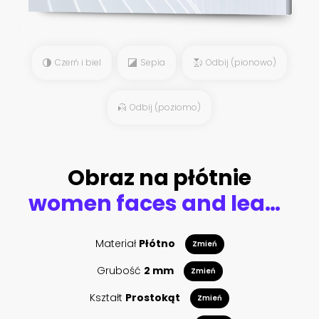
Czerń i biel
Sepia
Odbij (pionowo)
Odbij (poziomo)
Obraz na płótnie
women faces and leaves
Materiał
Płótno
Zmień
Grubość
2 mm
Zmień
Kształt
Prostokąt
Zmień