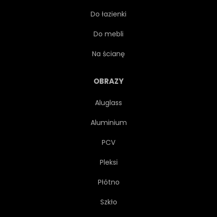
Do łazienki
OKŁADKA
APP
Do mebli
MOBILNY
ZESTAW
Na ścianę
ZBIORY
LATO
OBRAZY
Aluglass
NATURA
1
LINIA
Aluminium
RYSUNEK
POJEDYNCZY
PCV
Pleksi
MINIMALIZM
MINIMALISTE
Płótno
WWW
PROJEKTOWAĆ
Szkło