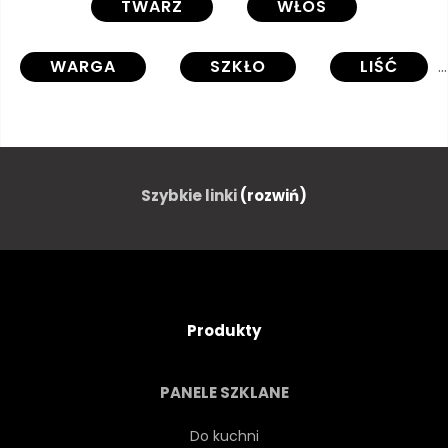
TWARZ
WŁOS
WARGA
SZKŁO
LIŚĆ
ROŚLINA
TAPETA
TŁO
ULOTKA
KARTA
Szybkie linki
(rozwiń)
SPOŁECZNYCH
SIEĆ
MEDIA
HISTORIA
Produkty
KUPON
REKLAMA
PANELE SZKLANE
PLAKAT
POSTERUNEK
Do kuchni