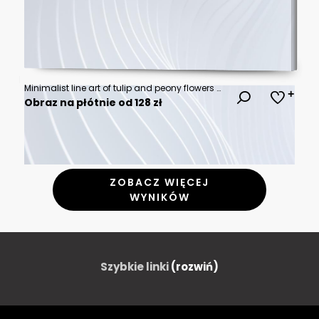
Minimalist line art of tulip and peony flowers with abstract pastel color blobs background
Obraz na płótnie od 128 zł
ZOBACZ WIĘCEJ
WYNIKÓW
Szybkie linki
(rozwiń)