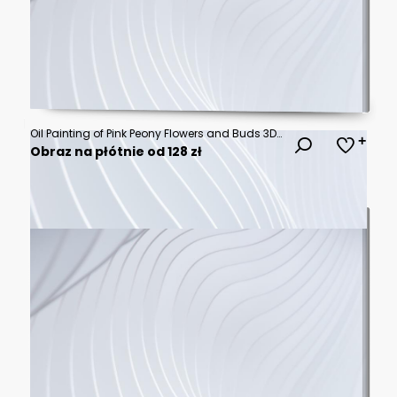
Oil Painting of Pink Peony Flowers and Buds 3D Floral Relief Mural wallpape, floral landscapes. 3d floral art, floral wallpaper, Luxurious textile tile wall art
Obraz na płótnie od 128 zł