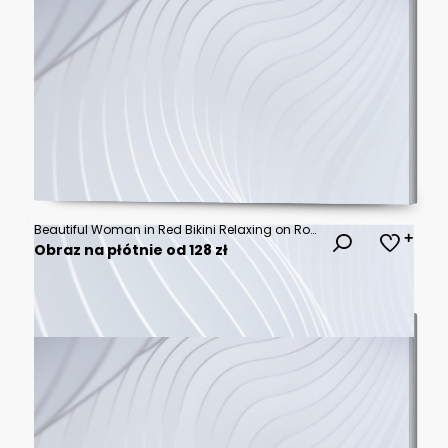
Beautiful Woman in Red Bikini Relaxing on Rocks by Crystal Clear Turquoise Water
Obraz na płótnie od 128 zł