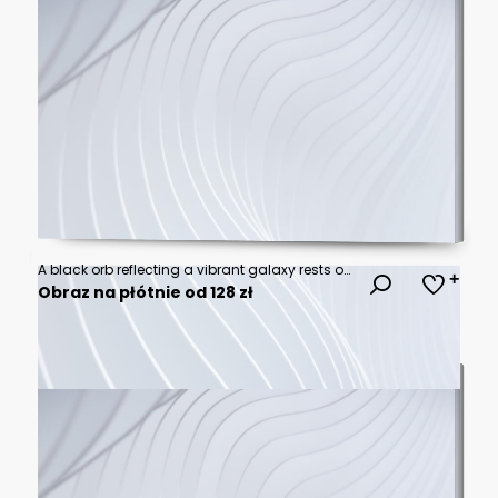
A black orb reflecting a vibrant galaxy rests on rough terrain against a cosmic nebula.
Obraz na płótnie od 128 zł