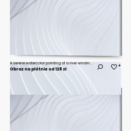
A serene watercolor painting of a river winding through grassy fields with distant mountains under a soft, cloudy sky at sunrise or sunset.
Obraz na płótnie od 128 zł