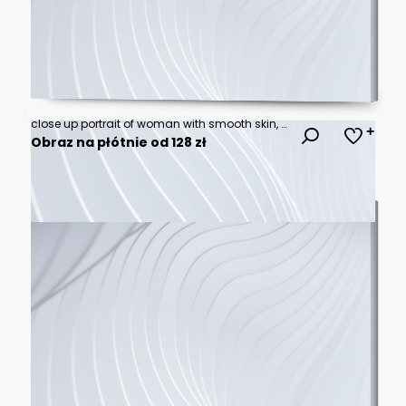
close up portrait of woman with smooth skin, bright blue eyes, and gentle smile against light blue background, showcasing beauty and confidence
Obraz na płótnie od 128 zł