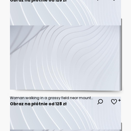
Woman walking in a grassy field near mountains under a blue sky with clouds. Lifestyle concept with nature, freedom, and outdoor activity in soft natural light.
Obraz na płótnie od 128 zł