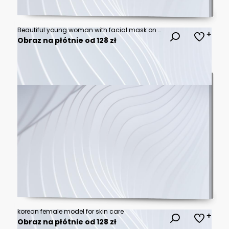
Beautiful young woman with facial mask on her face holding slices of cucumber. Skin care and treatment, spa, natural beauty and cosmetology concept.
Obraz na płótnie od 128 zł
korean female model for skin care
Obraz na płótnie od 128 zł