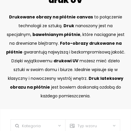
druk UV
Drukowane obrazy na płótnie canvas
to połączenie
technologii ze sztuką.
Druk
nanoszony jest na
specjalnym,
bawełnianym płótnie
, które naciągane jest
na drewniane blejtramy.
Foto-obrazy drukowane na
płótnie
gwarantują najwyższą i bezkompromisową jakość.
Dzięki wyjątkowemu
drukowi UV
możesz mieć dzieło
sztuki w swoim domu i biurze. Idealnie wpisuje się w
klasyczny i nowoczesny wystrój wnętrz.
Druk lateksowy
obrazu na płótnie
jest bowiem doskonałą ozdobą do
każdego pomieszczenia.
Kategoria
Typ wzoru