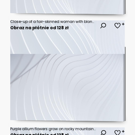
Close-up of a fair-skinned woman with blonde, wavy hair and light eyes
Obraz na płótnie od 128 zł
Purple allium flowers grow on rocky mountain slope overlooking serene lake and distant peaks at sunrise. Rich green trees line water. Peaceful nature scene.
Obraz na płótnie od 128 zł