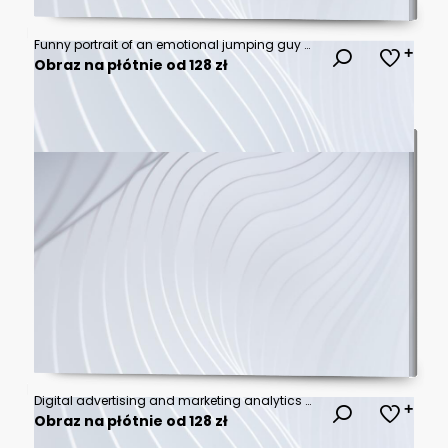
Funny portrait of an emotional jumping guy with a megaphone. Collage in magazine style. Flyer with trendy colors, advertising copy space. Discount, sale season. Information concept. Attention news!
Obraz na płótnie od 128 zł
Digital advertising and marketing analytics concept. professional analyzes ad performance dashboard, showcasing customer engagement insights, social media strategy, audience targeting, ROI measurement
Obraz na płótnie od 128 zł