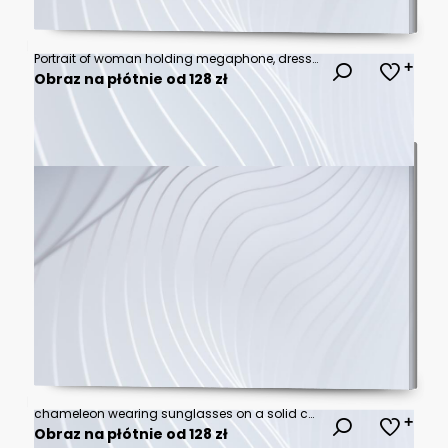
Portrait of woman holding megaphone, dressed in pin-up style
Obraz na płótnie od 128 zł
chameleon wearing sunglasses on a solid color background, vector art, digital art, faceted, minimal, abstract, panorama background. Generative AI.
Obraz na płótnie od 128 zł