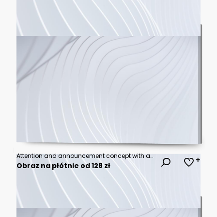
Attention and announcement concept with an idea light bulb flying to the sky like a rocket - Flat lay
Obraz na płótnie od 128 zł