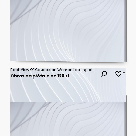
Back View Of Caucasian Woman Looking at 3D Cyberspace With Animated Social Media Interfaces, Online Video Games, Viral Videos, and Internet Content. Visualization Of Entertainment Technology Concept.
Obraz na płótnie od 128 zł