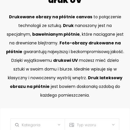
druk UV
Drukowane obrazy na płótnie canvas
to połączenie
technologii ze sztuką.
Druk
nanoszony jest na
specjalnym,
bawełnianym płótnie
, które naciągane jest
na drewniane blejtramy.
Foto-obrazy drukowane na
płótnie
gwarantują najwyższą i bezkompromisową jakość.
Dzięki wyjątkowemu
drukowi UV
możesz mieć dzieło
sztuki w swoim domu i biurze. Idealnie wpisuje się w
klasyczny i nowoczesny wystrój wnętrz.
Druk lateksowy
obrazu na płótnie
jest bowiem doskonałą ozdobą do
każdego pomieszczenia.
Kategoria
Typ wzoru