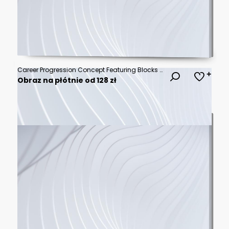
Career Progression Concept Featuring Blocks With Human Figures Rising Toward Success
Obraz na płótnie od 128 zł