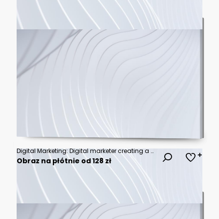
Digital Marketing: Digital marketer creating a pay-per-click (PPC) campaign. Focused professional designing effective online advertising strategy to drive targeted traffic, increase conversions, ROI.
Obraz na płótnie od 128 zł