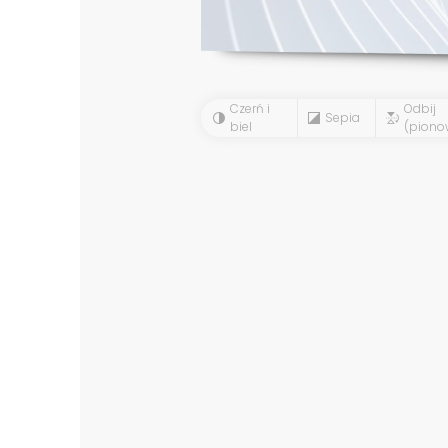
Czerń i
Odbij
Sepia
biel
(piono