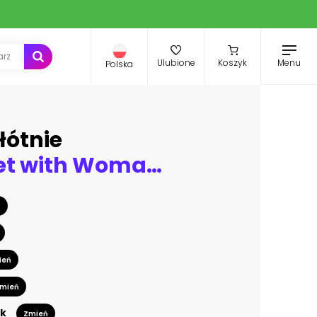
Menu
Ulubione
Koszyk
Polska
łótnie
Abstract set with Woman face, silhouette, floral elements one line drawing.
ń
ień
mień
k
Zmień