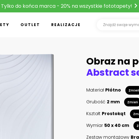
Tylko do końca marca - 20% na wszystkie fototapety!
ETY
OUTLET
REALIZACJE
Obraz na p
Materiał
Płótno
Zmie
Grubość
2 mm
Zmień
Kształt
Prostokąt
Zm
Wymiar
50 x 40 cm
Z
Zestaw montażowy
Bra