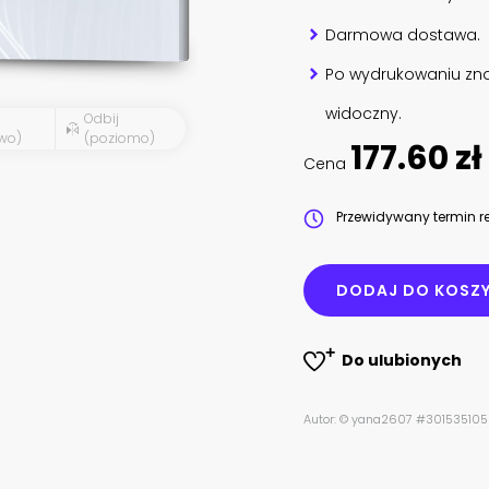
Darmowa dostawa.
Po wydrukowaniu zna
widoczny.
Odbij
wo)
(poziomo)
177.60 zł
Cena
Przewidywany termin re
DODAJ DO KOSZ
Do ulubionych
Autor: © yana2607 #301535105