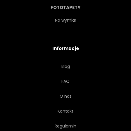
SILNIK
TECHNOLOGIA
FOTOTAPETY
STARODAWNY
WOLNOŚĆ
Na wymiar
OLDTIMER
PRZYGODA
Informacje
WYŚCIG
Blog
FAQ
O nas
Kontakt
Regulamin