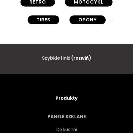
RETRO
MOTOCYKL
TIRES
OPONY
REFLEKTOR
ZIELONY
REFLEKTOR
KIEROWNICA
Szybkie linki
(rozwiń)
NA BIAŁYM TLE
BIAŁY
TŁO
NIKT
ANTYCZNY
Produkty
PRZEWÓZ
TRANSPORT
PANELE SZKLANE
POTĘGA
ZARDZEWIAŁY
Do kuchni