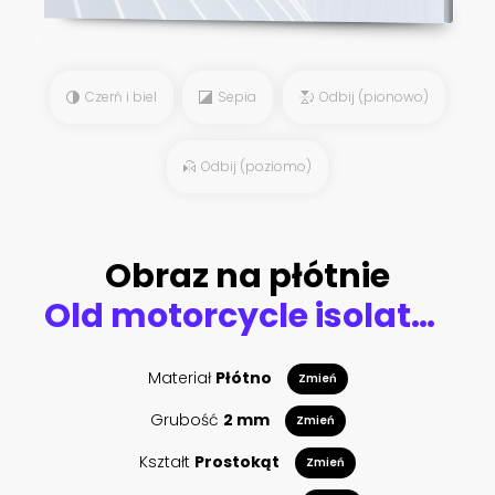
Czerń i biel
Sepia
Odbij (pionowo)
Odbij (poziomo)
Obraz na płótnie
Old motorcycle isolated on white background. Retro motorbike.
Materiał
Płótno
Zmień
Grubość
2 mm
Zmień
Kształt
Prostokąt
Zmień