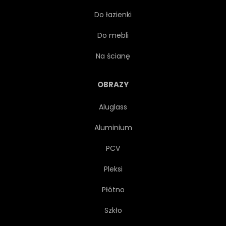
Do łazienki
CHROM
METAL
Do mebli
VINTAGE
POJAZD
Na ścianę
MOTOR
ROWER
OBRAZY
Aluglass
MASZYNA
ŻELAZO
Aluminium
KLASYK
PODRÓŻ
PCV
Pleksi
DETAL
PROJEKTOWAĆ
Płótno
ZBLIŻENIE
STAL
Szkło