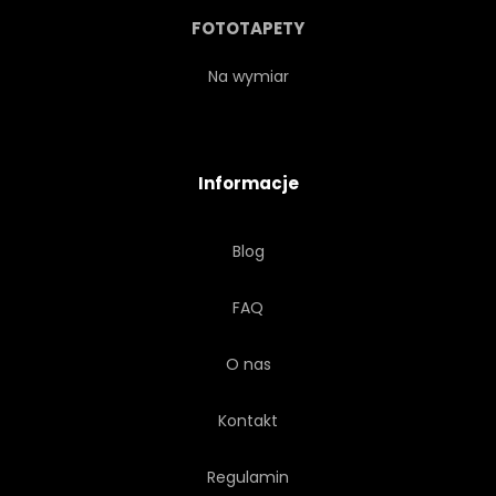
WIDOK
ZWIEDZANIE
FOTOTAPETY
GATUNKÓW
TOURISMUS
Na wymiar
PODRÓŻ
TROPIKÓW
Informacje
TROPIKALNY
Blog
NIEPOWTARZALNY
WAKACJE
FAQ
ROŚLINNOŚĆ
WIDOK
O nas
DZIKI
DZIKOŚĆ
Kontakt
Regulamin