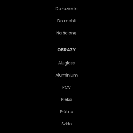
Do łazienki
ZIELONY
TURYSTYKA PIESZA
Do mebli
DŻUNGLA
PEJZAŻ
Na ścianę
BUJNY
NARODOWY
OBRAZY
Aluglass
NATURALNY
NATURA
Aluminium
DŁOŃ
PARK
ROŚLINA
PCV
Pleksi
SIŁY PIERWOTNE
REZERWAT
Płótno
SAFARI
SCENICZNY
Szkło