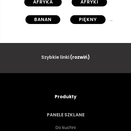
AFRYKA
AFRYKI
BANAN
PIĘKNY
URODA
JASNY
OBÓZ
ODKRYĆ
Szybkie linki
(rozwiń)
ENDEMICZNYCH
EWOLUCJA
EGZOTYCZNY
WYLEWNY
Produkty
FLORA
KWIAT
LAS
PANELE SZKLANE
OWOC
OGRÓD
Do kuchni