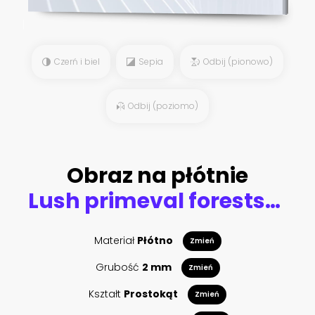
Czerń i biel
Sepia
Odbij (pionowo)
Odbij (poziomo)
Obraz na płótnie
Lush primeval forests, Ranomafana (hot water in Malagasy) National Park, Madagascar
Materiał
Płótno
Zmień
Grubość
2 mm
Zmień
Kształt
Prostokąt
Zmień