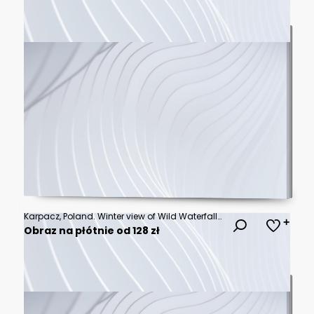
Karpacz, Poland. Winter view of Wild Waterfall (Dziki Wodospad)
Obraz na płótnie od 128 zł