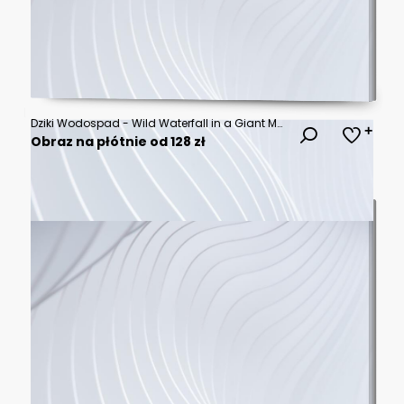
Dziki Wodospad - Wild Waterfall in a Giant Mountains, Karpacz, Poland. Long exposure shot
Obraz na płótnie od 128 zł