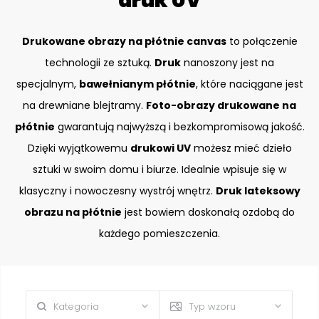
druk UV
Drukowane obrazy na płótnie canvas
to połączenie
technologii ze sztuką.
Druk
nanoszony jest na
specjalnym,
bawełnianym płótnie
, które naciągane jest
na drewniane blejtramy.
Foto-obrazy drukowane na
płótnie
gwarantują najwyższą i bezkompromisową jakość.
Dzięki wyjątkowemu
drukowi UV
możesz mieć dzieło
sztuki w swoim domu i biurze. Idealnie wpisuje się w
klasyczny i nowoczesny wystrój wnętrz.
Druk lateksowy
obrazu na płótnie
jest bowiem doskonałą ozdobą do
każdego pomieszczenia.
Kategoria
Typ wzoru