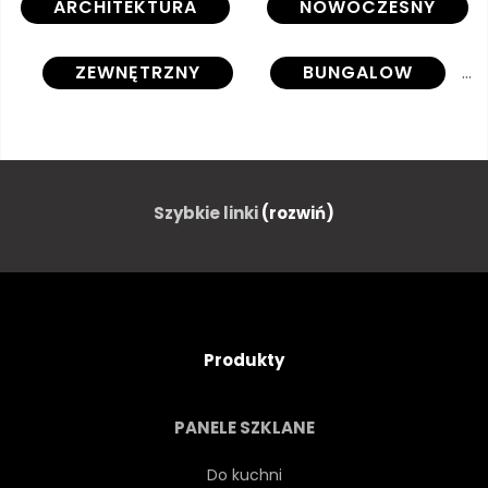
ARCHITEKTURA
NOWOCZESNY
ZEWNĘTRZNY
BUNGALOW
BUDYNEK
LUKSUS
WNĘTRZA
STYL ŻYCIA
Szybkie linki
(rozwiń)
RODZINA
ZAMIESZKANIA
ŁAZIENKA
SALON
Produkty
PŁYWALNIA
WILLA
PANELE SZKLANE
FASADA
OGRÓD
Do kuchni