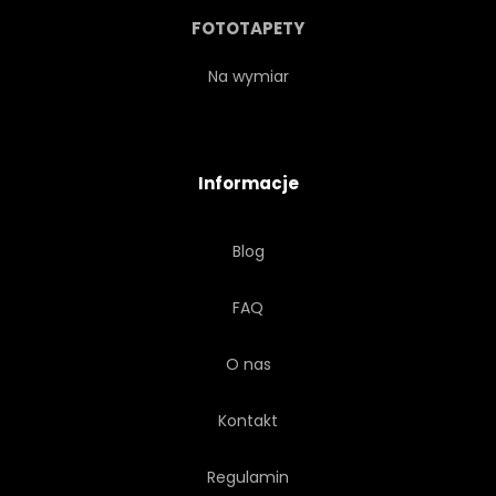
DACH
MARKIZA
FOTOTAPETY
DREWNO
ODDZIELNY BUDYNEK
Na wymiar
NOC
BIAŁY
DRZWI
Informacje
NATURA
ŚWIATŁO
Blog
SZARY
STRYCH
FAQ
O nas
Kontakt
Regulamin