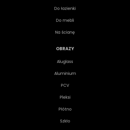
Do łazienki
NOWY
DRZEWA
Do mebli
RELAKS
POCZEKALNIA
Na ścianę
HOTEL
TRAWA
OBRAZY
Aluglass
WYŁĄCZNYCH
PROJEKTOWAĆ
Aluminium
NIERUCHOMOŚĆ
TARAS
PCV
Pleksi
WIDOK
TRÓJWYMIAROWY
Płótno
SZCZĘŚLIWY
KUCHNIA
Szkło