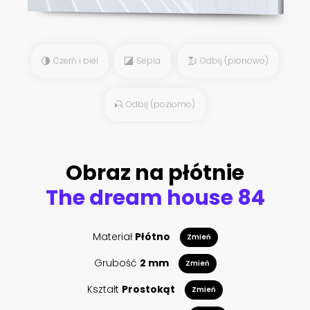
Czerń i biel
Sepia
Odbij (pionowo)
Odbij (poziomo)
Obraz na płótnie
The dream house 84
Materiał
Płótno
Zmień
Grubość
2 mm
Zmień
Kształt
Prostokąt
Zmień