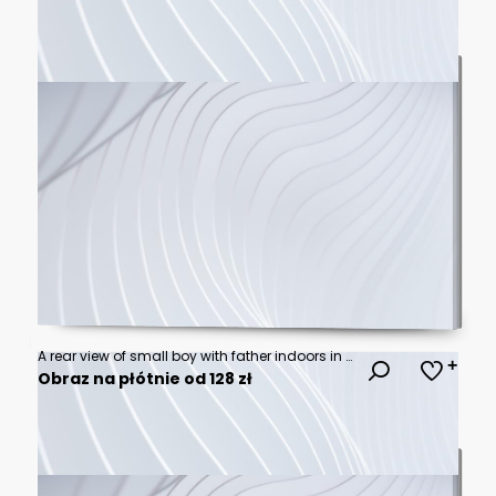
A rear view of small boy with father indoors in kitchen making pancakes.
Obraz na płótnie od 128 zł