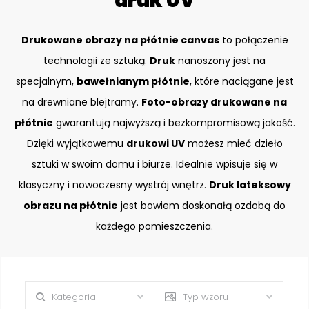
druk UV
Drukowane obrazy na płótnie canvas
to połączenie
technologii ze sztuką.
Druk
nanoszony jest na
specjalnym,
bawełnianym płótnie
, które naciągane jest
na drewniane blejtramy.
Foto-obrazy drukowane na
płótnie
gwarantują najwyższą i bezkompromisową jakość.
Dzięki wyjątkowemu
drukowi UV
możesz mieć dzieło
sztuki w swoim domu i biurze. Idealnie wpisuje się w
klasyczny i nowoczesny wystrój wnętrz.
Druk lateksowy
obrazu na płótnie
jest bowiem doskonałą ozdobą do
każdego pomieszczenia.
Kategoria
Typ wzoru