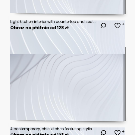
Light kitchen interior with countertop and seats, shelves and kitchenware, window
Obraz na płótnie od 128 zł
A contemporary, chic kitchen featuring stylish black and white cabinets, golden fixtures, and marble tiles.
Obraz na płótnie od 128 zł