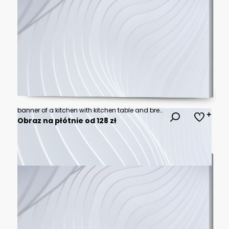
banner of a kitchen with kitchen table and breakfast at the kitchen counter top white cupboards and wooden floor
Obraz na płótnie od 128 zł