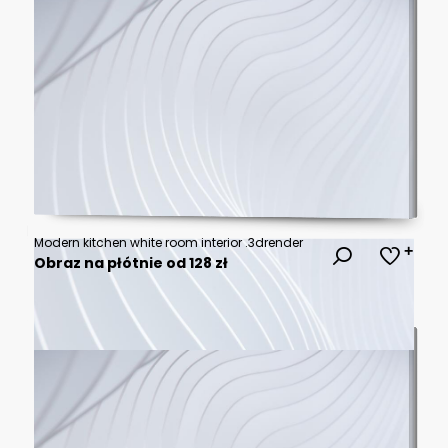
Modern kitchen white room interior .3drender
Obraz na płótnie od 128 zł