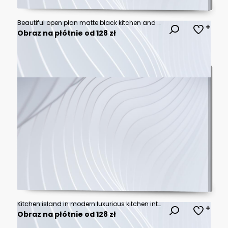
Beautiful open plan matte black kitchen and kitchen island with dining area
Obraz na płótnie od 128 zł
Kitchen island in modern luxurious kitchen interior. Created with Generative AI technology.
Obraz na płótnie od 128 zł