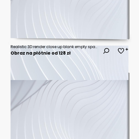
Realistic 3D render close up blank empty space countertop in modern grey build in kitchen cabinet set for household products display with white ceramic wall tiles in background. Sunlight, utensils.
Obraz na płótnie od 128 zł