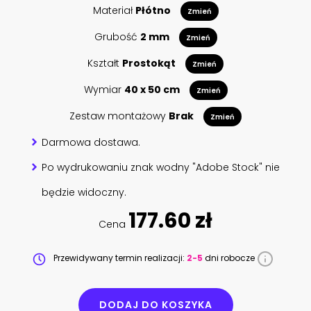
Materiał
Płótno
Zmień
Grubość
2 mm
Zmień
Kształt
Prostokąt
Zmień
Wymiar
40 x 50 cm
Zmień
Zestaw montażowy
Brak
Zmień
Darmowa dostawa.
Po wydrukowaniu znak wodny "Adobe Stock" nie
będzie widoczny.
177.60 zł
Cena
Przewidywany termin realizacji:
2-5
dni robocze
DODAJ DO KOSZYKA