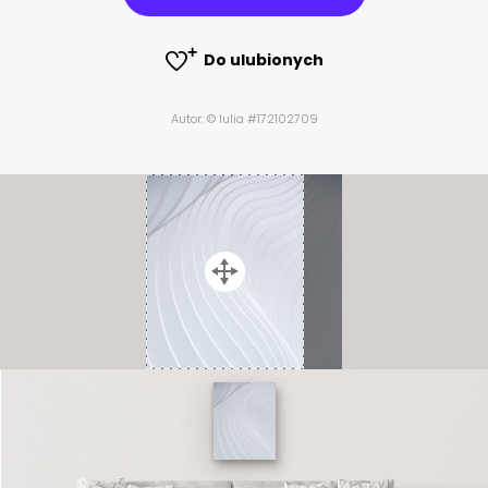
Do ulubionych
Autor: © Iulia #172102709