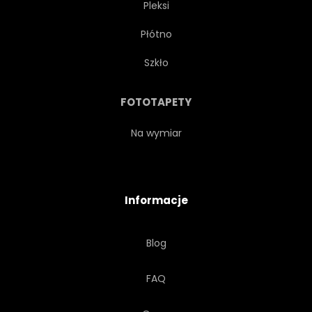
Pleksi
STYL ŻYCIA
TŁO
Płótno
ELEGANCKI
SEKSOWNY
Szkło
ZMYSŁOWY
FUTRO
FOTOTAPETY
ŻYWY
MODA
Na wymiar
HALLOWEEN
PROJEKTANT
Informacje
RĘKAWICZKA
KOBIECE
Blog
WNĘTRZA
CHŁOPCZYCA
FAQ
WARGA
SZTUKA