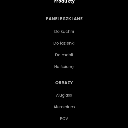
Produkty
MODEL
DAMA
PANELE SZKLANE
LUKSUS
SUKIENKA
Do kuchni
Do łazienki
MAKIJAŻ
KLASYK
Do mebli
UCZESANIE
MŁODY
Na ścianę
OSOBA
BIAŁY
OBRAZY
Aluglass
KOSTIUM
SEKSOWNY
Aluminium
GWÓŹDŹ
KOBIETA
PCV