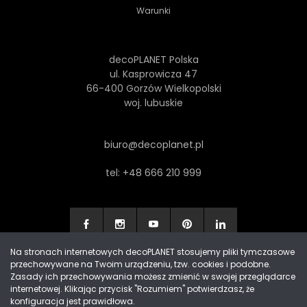
Warunki
decoPLANET Polska
ul. Kasprowicza 47
66-400 Gorzów Wielkopolski
woj. lubuskie
biuro@decoplanet.pl
tel:
+48 666 210 999
Na stronach internetowych decoPLANET stosujemy pliki tymczasowe
przechowywane na Twoim urządzeniu, tzw. cookies i podobne.
Made with
by Progres Media & decoPLANET
Zasady ich przechowywania możesz zmienić w swojej przeglądarce
internetowej. Klikając przycisk "Rozumiem" potwierdzasz, że
konfiguracja jest prawidłowa.