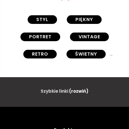
STYL
PIĘKNY
PORTRET
VINTAGE
RETRO
ŚWIETNY
DZIEWCZYNKA
KOBIETA
URODA
PARTY
Szybkie linki
(rozwiń)
MODA
PROJEKTOWAĆ
ATRAKCYJNY
ŁADNY