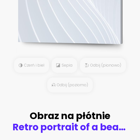
Czerń i biel
Sepia
Odbij (pionowo)
Odbij (poziomo)
Obraz na płótnie
Retro portrait of a beautiful Gatsby woman. Vogue fashion style and smoke