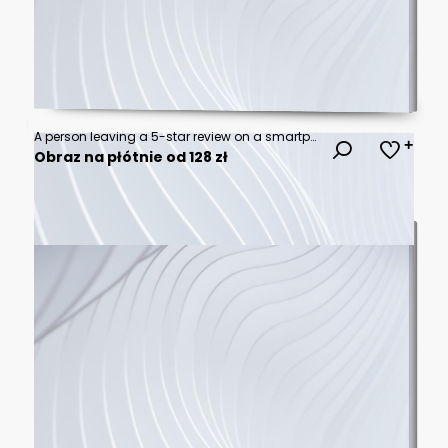
A person leaving a 5-star review on a smartphone. Ideal for use in online reviews, customer satisfaction, and reputation management themes.
Obraz na płótnie od 128 zł