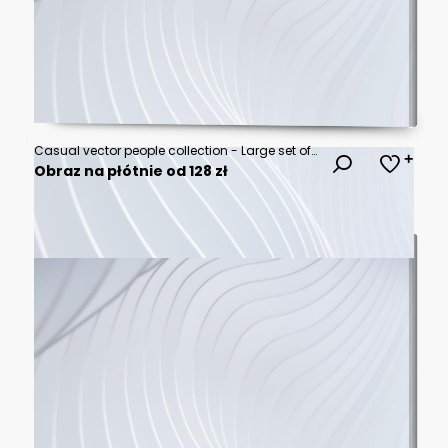
Casual vector people collection - Large set of diverse characters, men and women standing in various poses. Flat design side view vector illustrations on white background
Obraz na płótnie od 128 zł