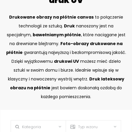
druk UV
Drukowane obrazy na płótnie canvas
to połączenie
technologii ze sztuką.
Druk
nanoszony jest na
specjalnym,
bawełnianym płótnie
, które naciągane jest
na drewniane blejtramy.
Foto-obrazy drukowane na
płótnie
gwarantują najwyższą i bezkompromisową jakość.
Dzięki wyjątkowemu
drukowi UV
możesz mieć dzieło
sztuki w swoim domu i biurze. Idealnie wpisuje się w
klasyczny i nowoczesny wystrój wnętrz.
Druk lateksowy
obrazu na płótnie
jest bowiem doskonałą ozdobą do
każdego pomieszczenia.
Kategoria
Typ wzoru