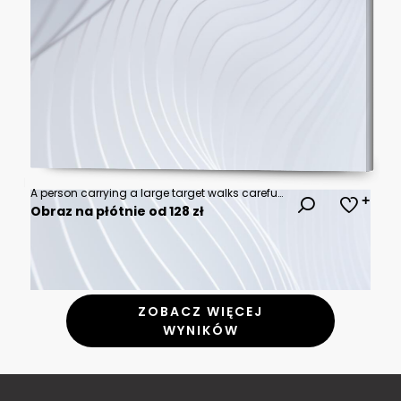
A person carrying a large target walks carefully on a wooden plank balanced on a round stone against a clear blue sky.
Obraz na płótnie od 128 zł
ZOBACZ WIĘCEJ
WYNIKÓW