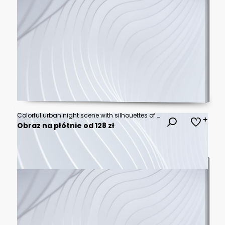
Colorful urban night scene with silhouettes of people walking amidst vibrant bokeh lights
Obraz na płótnie od 128 zł