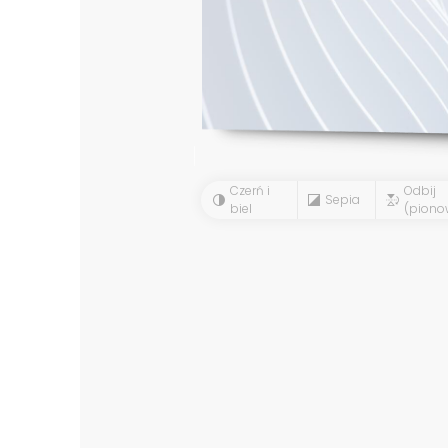
Czerń i
Odbij
Sepia
biel
(piono