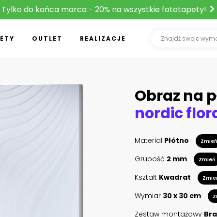
Tylko do końca marca - 20% na wszystkie fototapety!
ETY
OUTLET
REALIZACJE
Obraz na p
nordic flor
Materiał
Płótno
Zmie
Grubość
2 mm
Zmień
Kształt
Kwadrat
Zmie
Wymiar
30 x 30 cm
Z
Zestaw montażowy
Bra