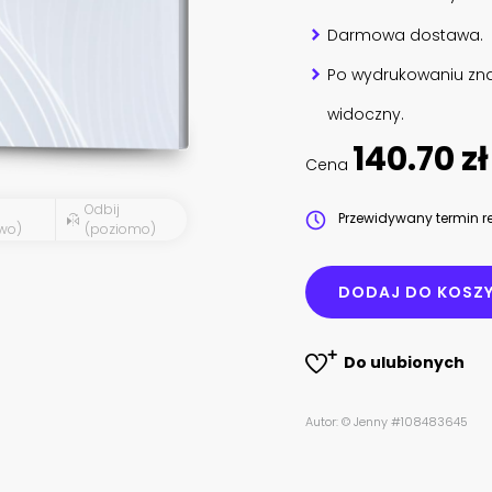
Darmowa dostawa.
Po wydrukowaniu zna
widoczny.
140.70 zł
Cena
Odbij
Przewidywany termin re
wo)
(poziomo)
DODAJ DO KOSZ
Do ulubionych
Autor: © Jenny #108483645