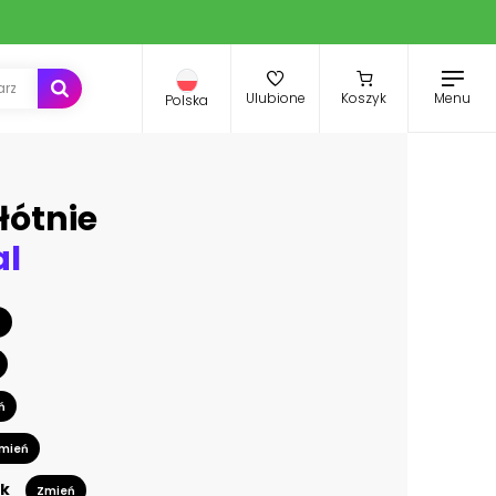
Menu
Ulubione
Koszyk
Polska
łótnie
al
ń
ń
mień
k
Zmień