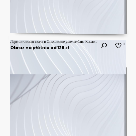
Лермонтовская скала и Ольховское ущелье близ Кисловодска - место дуэли Печорина, Ставропольский край, Россия
Obraz na płótnie od 128 zł