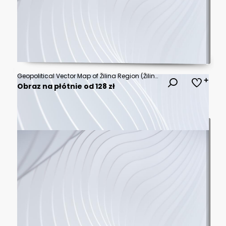
Geopolitical Vector Map of Žilina Region (Žilinský Kraj) with Municipalities (Obcí), and Districts (Okres) Administrative Subdivisions as of 2025 - Slovakia (Slovensko)
Obraz na płótnie od 128 zł