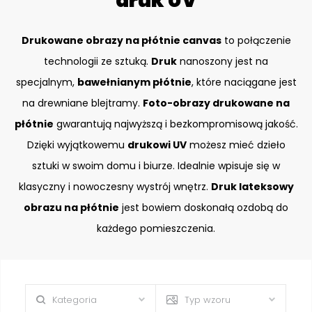
druk UV
Drukowane obrazy na płótnie canvas
to połączenie
technologii ze sztuką.
Druk
nanoszony jest na
specjalnym,
bawełnianym płótnie
, które naciągane jest
na drewniane blejtramy.
Foto-obrazy drukowane na
płótnie
gwarantują najwyższą i bezkompromisową jakość.
Dzięki wyjątkowemu
drukowi UV
możesz mieć dzieło
sztuki w swoim domu i biurze. Idealnie wpisuje się w
klasyczny i nowoczesny wystrój wnętrz.
Druk lateksowy
obrazu na płótnie
jest bowiem doskonałą ozdobą do
każdego pomieszczenia.
Kategoria
Typ wzoru