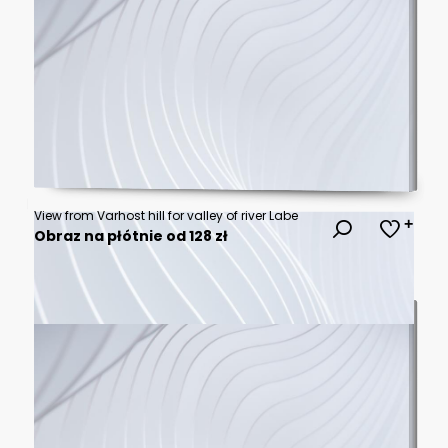
View from Varhost hill for valley of river Labe
Obraz na płótnie od 128 zł