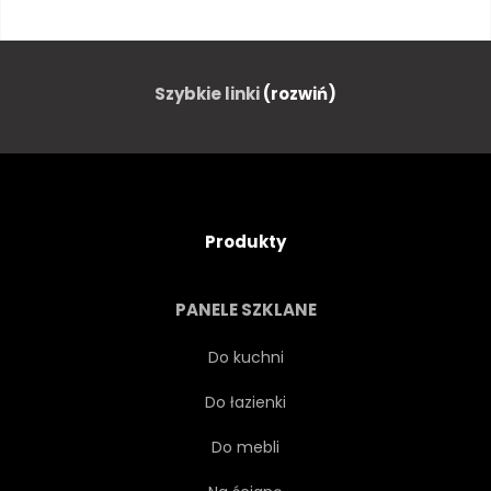
ŚRÓDMIEŚCIE
STARY
UNITED STATES
VINTAGE
Szybkie linki
(rozwiń)
ALEJA
KAPITAŁ
ZEGAR
DOM
OBRAZ
Produkty
ŚWIATŁO
NIKT
PANELE SZKLANE
POCZTÓWKA
RETRO
Do kuchni
Do łazienki
DROGA
STYL
LATO
Do mebli
RUCHU
TAKSÓWKĄ