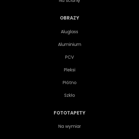
Na ścianę
ŻÓŁTY
OKRĘG
OBRAZY
Aluglass
MANHATAN
NOWY JORK
Aluminium
PODRÓŻ
MIEJSKI
PCV
Pleksi
ARCHITEKTURA
BANKOWOŚĆ
Płótno
BIZNES
HANDEL
Szkło
FIRMOWY
WALUTA
FOTOTAPETY
GOSPODARKI
WYMIANA
Na wymiar