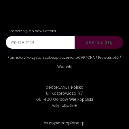
Zapisz się do newslettera
ZAPISZ SIĘ
Formularz korzysta z zabezpieczenia reCAPTCHA /
Prywatność
/
Warunki
decoPLANET Polska
ul. Kasprowicza 47
66-400 Gorzów Wielkopolski
woj. lubuskie
biuro@decoplanet.pl