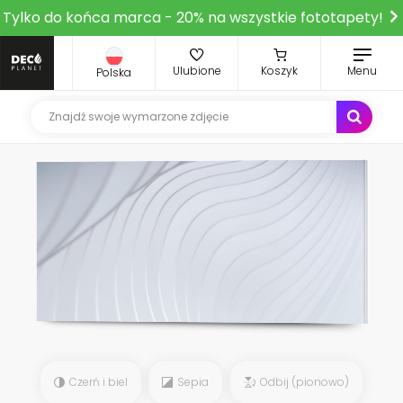
Tylko do końca marca - 20% na wszystkie fototapety!
Ulubione
Koszyk
Menu
Polska
Czerń i biel
Sepia
Odbij (pionowo)