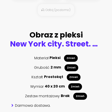
Odbij (poziomo)
Obraz z pleksi
New York city. Street. Old style image
Materiał
Pleksi
Zmień
Grubość
2 mm
Zmień
Kształt
Prostokąt
Zmień
Wymiar
40 x 20 cm
Zmień
Zestaw montażowy
Brak
Zmień
Darmowa dostawa.