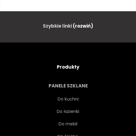
PROJEKTOWAĆ
MEBLE
NATURA
OGRÓD
Szybkie linki
(rozwiń)
DREWNIANY
TARAS
LUKSUS
SOFY
Produkty
ROŚLINA
PIĘKNY
PANELE SZKLANE
ARCHITEKTURA
SALON
Do kuchni
Do łazienki
PRZEDMIEŚCIE
Do mebli
DRZWI PRZESUWANE