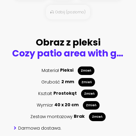
Odbij (poziomo)
Obraz z pleksi
Cozy patio area with garden furniture, sliding doors and decking
Materiał
Pleksi
Zmień
Grubość
2 mm
Zmień
Kształt
Prostokąt
Zmień
Wymiar
40 x 20 cm
Zmień
Zestaw montażowy
Brak
Zmień
Darmowa dostawa.