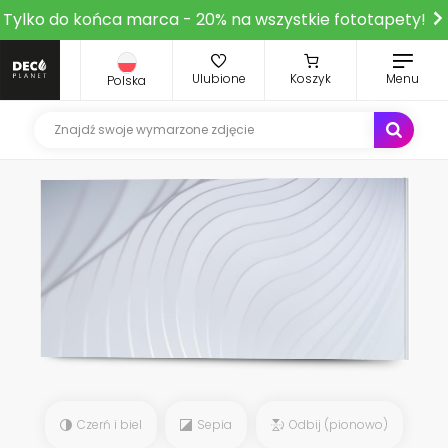
Tylko do końca marca - 20% na wszystkie fototapety!
Ulubione
Koszyk
Menu
Polska
Czerń i biel
Sepia
Odbij (pionowo)