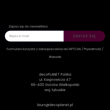
Zapisz się do newslettera
ZAPISZ SIĘ
Formularz korzysta z zabezpieczenia reCAPTCHA /
Prywatność
/
Warunki
decoPLANET Polska
ul. Kasprowicza 47
66-400 Gorzów Wielkopolski
woj. lubuskie
biuro@decoplanet.pl