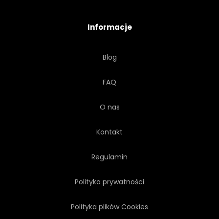
NIEBO
DRZEWA
Informacje
RELAKS
ZIELONY
Blog
TALIA
HOTEL
NIKT
FAQ
WEEKEND
KANAPA
O nas
STÓŁ
KURTYNA
Kontakt
DYWAN
TRÓJWYMIAROWY
Regulamin
Polityka prywatności
Polityka plików Cookies