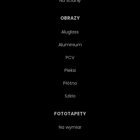
Na ścianę
ŻYWOPŁOT
FOTEL
OBRAZY
Aluglass
WILLA
KRZEW
Aluminium
PODUSZKI
WAKACJE
PCV
Pleksi
SPRĘŻYNA
PRZYTULNY
Płótno
OKIENNY
DREWNO
Szkło
OTWARTY
NOWY
FOTOTAPETY
KURORT
KWIAT
Na wymiar