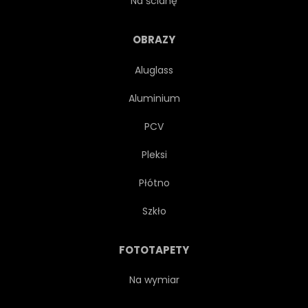
Na ścianę
WNĘTRZA
ZAPROSZENIE
OBRAZY
Aluglass
KUCHNIA
LUKSUS
Aluminium
MARMURKOWATY
MATERIAŁ
PCV
Pleksi
NOWOCZESNY
Płótno
MONOCHROMATYCZNE
PAPIER
Szkło
OPOKA
PROSTY
FOTOTAPETY
PIASKOWIEC
GŁADKI
Na wymiar