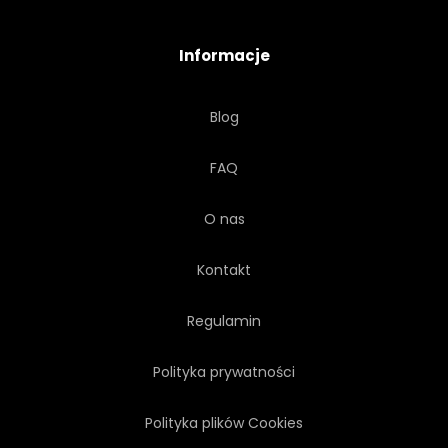
MIEJSCE
KAMIEŃ
Informacje
STIUK
TEKSTURA
Blog
MASWERK
MODNY
FAQ
VINTAGE
ŚCIANA
O nas
BIAŁY
Kontakt
Regulamin
Polityka prywatności
Polityka plików Cookies