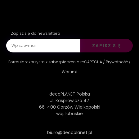
Zapisz się do newslettera
ZAPISZ SIĘ
Formularz korzysta z zabezpieczenia reCAPTCHA /
Prywatność
/
Warunki
decoPLANET Polska
ul. Kasprowicza 47
66-400 Gorzów Wielkopolski
woj. lubuskie
biuro@decoplanet.pl