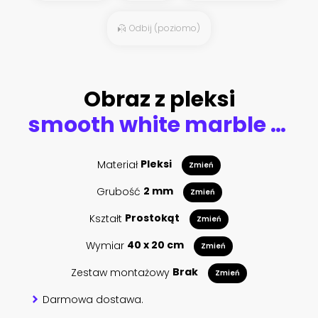
Odbij (poziomo)
Obraz z pleksi
smooth white marble texture background vector
Materiał
Pleksi
Zmień
Grubość
2 mm
Zmień
Kształt
Prostokąt
Zmień
Wymiar
40 x 20 cm
Zmień
Zestaw montażowy
Brak
Zmień
Darmowa dostawa.