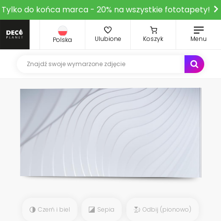
Tylko do końca marca - 20% na wszystkie fototapety!
Ulubione
Koszyk
Menu
Polska
Czerń i biel
Sepia
Odbij (pionowo)