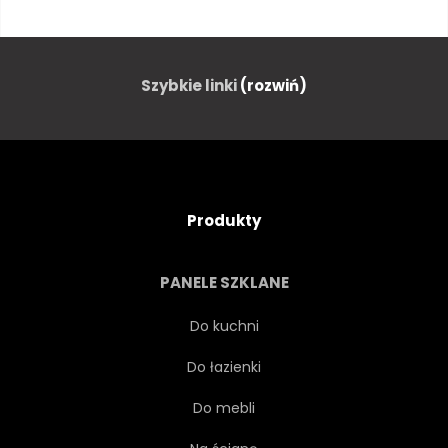
TRANSPARENT
ŁAZIENKA
BUDYNEK
PŁÓTNIE
Szybkie linki
(rozwiń)
KARTA
CERAMICZNYCH
OKIENKO
OZDOBNY
Produkty
LUKSUSOWY
TRWAŁY
PANELE SZKLANE
ELEGANCJA
MODA
Do kuchni
Do łazienki
PIĘTRO
RAMA
Do mebli
ZIARNO
SZARY