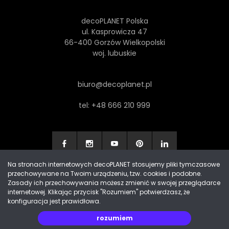
decoPLANET Polska
ul. Kasprowicza 47
66-400 Gorzów Wielkopolski
woj. lubuskie
biuro@decoplanet.pl
tel:
+48 666 210 999
Na stronach internetowych decoPLANET stosujemy pliki tymczasowe
przechowywane na Twoim urządzeniu, tzw. cookies i podobne.
Made with
by Progres Media & decoPLANET
Zasady ich przechowywania możesz zmienić w swojej przeglądarce
internetowej. Klikając przycisk "Rozumiem" potwierdzasz, że
konfiguracja jest prawidłowa.
rozumiem