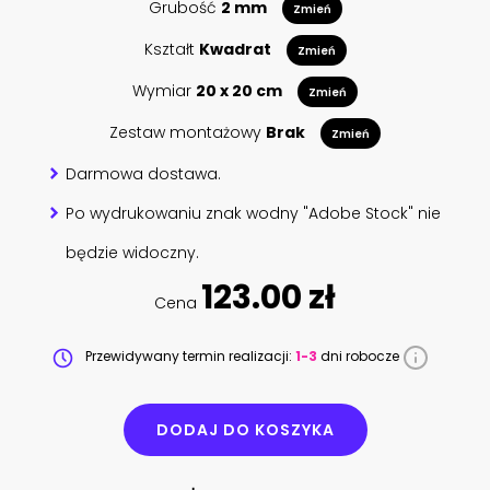
Grubość
2 mm
Zmień
Kształt
Kwadrat
Zmień
Wymiar
20 x 20 cm
Zmień
Zestaw montażowy
Brak
Zmień
Darmowa dostawa.
Po wydrukowaniu znak wodny "Adobe Stock" nie
będzie widoczny.
123.00 zł
Cena
Przewidywany termin realizacji:
1-3
dni robocze
DODAJ DO KOSZYKA