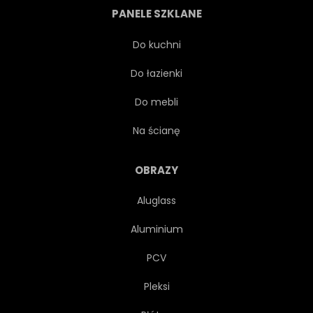
PANELE SZKLANE
KARTA
PAPIER
Do kuchni
Do łazienki
DZIECI
MODA
Do mebli
POZDROWIENIE
GWIAZDA
Na ścianę
MIŁOŚĆ
OZDOBNY
OBRAZY
Aluglass
ZABAWKA
SZCZĘŚLIWY
Aluminium
OZDOBA
WYSTRÓJ
PCV
Pleksi
DZIECINNA
DZIECIŃSTWO