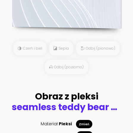
Czerń i biel
Sepia
Odbij (pionowo)
Odbij (poziomo)
Obraz z pleksi
seamless teddy bear pattern vector hand drawn illustration cartoon style.bear faces on white background.suitable for postcards,children s clothing,fabric design, stickers,posters,mugs or t-shirts.
Materiał
Pleksi
Zmień