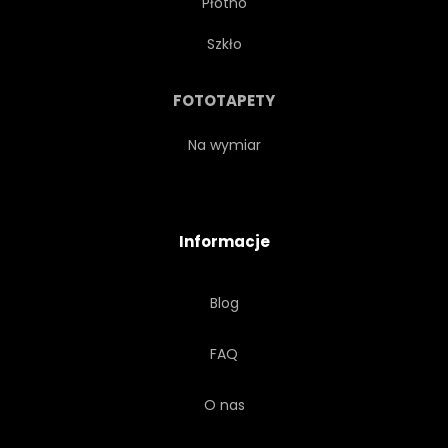
Płótno
WESOŁY
CZARUJĄCY
Szkło
PIĘKNY
PRZYMILNY
FOTOTAPETY
MAŁO
ZBIORY
Na wymiar
TEKSTURA
GŁOWA
Informacje
DZIKI
MŁODY
Blog
UŚMIECH
PRÓBKA
FAQ
NOWOCZESNY
URODA
O nas
SERCE
DZIKOŚĆ