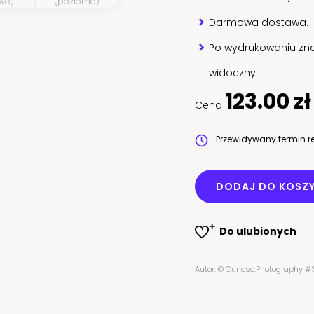
wo)
(poziomo)
Darmowa dostawa.
Po wydrukowaniu zna
widoczny.
123.00 zł
Cena
Przewidywany termin re
DODAJ DO KOSZ
Do ulubionych
Autor: © Curioso.Photography 