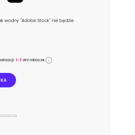
k wodny "Adobe Stock" nie będzie
alizacji:
1-3
dni robocze
YKA
#320332219