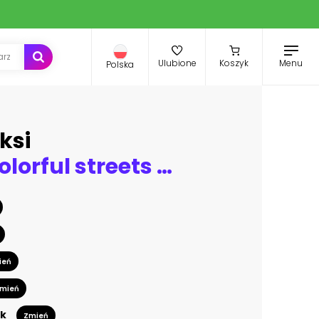
Menu
Ulubione
Koszyk
Polska
ksi
Beautiful colorful streets of old colonial town in Los Llanos de Aridane in La Palma Island, Canary Islands, Spain.
ień
mień
k
Zmień