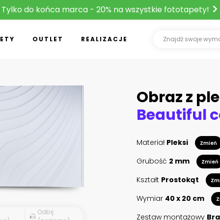
Tylko do końca marca - 20% na wszystkie fototapety!
ETY
OUTLET
REALIZACJE
Obraz z ple
Materiał
Pleksi
Zmień
Grubość
2 mm
Zmień
Kształt
Prostokąt
Zm
Wymiar
40 x 20 cm
Z
Odbij
Zestaw montażowy
Bra