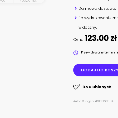
wo)
(poziomo)
Darmowa dostawa.
Po wydrukowaniu zna
widoczny.
123.00 zł
Cena
Przewidywany termin re
DODAJ DO KOSZ
Do ulubionych
Autor: © Evgeni #313863304