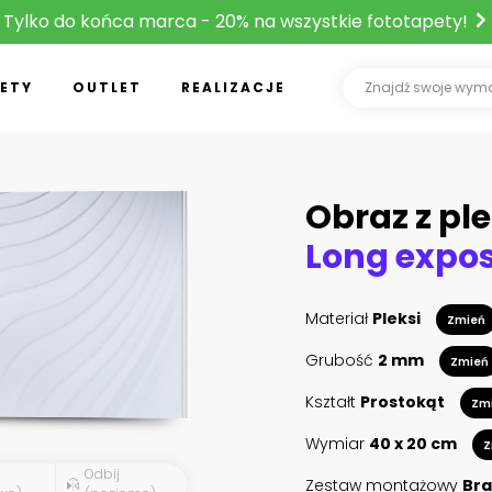
Tylko do końca marca - 20% na wszystkie fototapety!
ETY
OUTLET
REALIZACJE
Obraz z ple
Materiał
Pleksi
Zmień
Grubość
2 mm
Zmień
Kształt
Prostokąt
Zm
Wymiar
40 x 20 cm
Z
Odbij
Zestaw montażowy
Bra