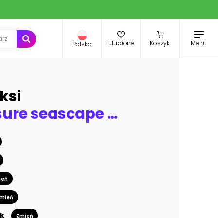
Menu
Ulubione
Koszyk
Polska
ksi
Long exposure seascape fine art photograph of pier on a sunrise in Paphos, Cyprus
ień
mień
k
Zmień