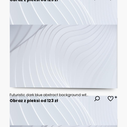
Futuristic dark blue abstract background with soft glowing wave gradients..vector illustration.
Obraz z pleksi od 123 zł