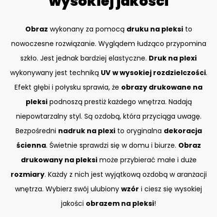
wysokiej jakości
Obraz
wykonany za pomocą
druku na pleksi
to
nowoczesne rozwiązanie. Wyglądem łudząco przypomina
szkło. Jest jednak bardziej elastyczne.
Druk na plexi
wykonywany jest techniką
UV
w wysokiej rozdzielczości
.
Efekt głębi i połysku sprawia, że
obrazy drukowane na
pleksi
podnoszą prestiż każdego wnętrza. Nadają
niepowtarzalny styl. Są ozdobą, która przyciąga uwagę.
Bezpośredni
nadruk na plexi
to oryginalna
dekoracja
ścienna
. Świetnie sprawdzi się w domu i biurze.
Obraz
drukowany na pleksi
może przybierać małe i duże
rozmiary
. Każdy z nich jest wyjątkową ozdobą w aranżacji
wnętrza. Wybierz swój ulubiony
wzór
i ciesz się wysokiej
jakości
obrazem na pleksi
!