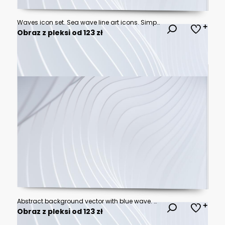
Waves icon set. Sea wave line art icons. Simple blue wave icon collection. Water design concept. Sea and ocean wave symbol, vector illustration
Obraz z pleksi od 123 zł
Abstract background vector with blue wave. Abstract blue vector background with wave. abstract smooth blue wave background
Obraz z pleksi od 123 zł