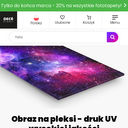
Tylko do końca marca - 20% na wszystkie fototapety!
Ulubione
Koszyk
Menu
Polska
Obraz na pleksi - druk UV