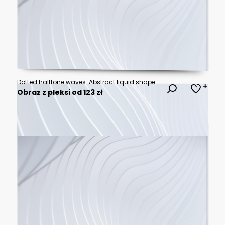
Dotted halftone waves. Abstract liquid shapes, wave effect dotted gradient texture waves isolated vector symbols set. Halftone graphic dots waves
Obraz z pleksi od 123 zł