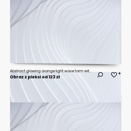
Abstract glowing orange light wave form with soft blurred gradient and dark atmospheric texture
Obraz z pleksi od 123 zł