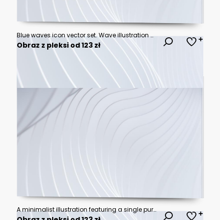
Blue waves icon vector set. Wave illustration sign collection. ocean symbol. water logo.
Obraz z pleksi od 123 zł
A minimalist illustration featuring a single purple wave line, perfect for adding a touch of elegance to your design.
Obraz z pleksi od 123 zł