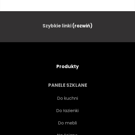
STARY
PROWANSJA
TOURISMUS
MIASTO
Szybkie linki
(rozwiń)
PODRÓŻ
EUROPEJSKIEJ
PEJZAŻ
KAMIEŃ
Produkty
ULICA
LATO
PANELE SZKLANE
WIOSKA
ŚCIANA
Do kuchni
Do łazienki
KRAJ
WIEŚ
KULTURA
Do mebli
WZGÓRZE
LAWENDA