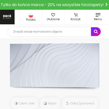
Tylko do końca marca - 20% na wszystkie fototapety!
Ulubione
Koszyk
Menu
Polska
Czerń i biel
Sepia
Odbij (pionowo)