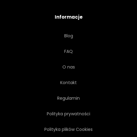
PANORAMA
PARK
Informacje
PROWANSALSKI
REGIONU
Blog
REGIONALNYCH
DROGA
FAQ
WIEJSKI
KRAJOBRAZ
O nas
SCENICZNY
POŁUDNIOWY
Kontakt
Regulamin
Polityka prywatności
Polityka plików Cookies