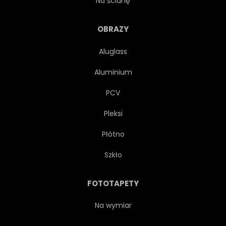
Na ścianę
ŚREDNIOWIECZNEJ
NATURA
OBRAZY
Aluglass
NIEBO
ARCHITEKTURA
Aluminium
GRÓD
TRADYCYJNYCH
PCV
Pleksi
WIDOK
AWINION
Płótno
PIĘKNY
KOŚCIÓŁ
Szkło
ZIELONY
WAKACJE
FOTOTAPETY
WĄSKI
NATURALNY
Na wymiar