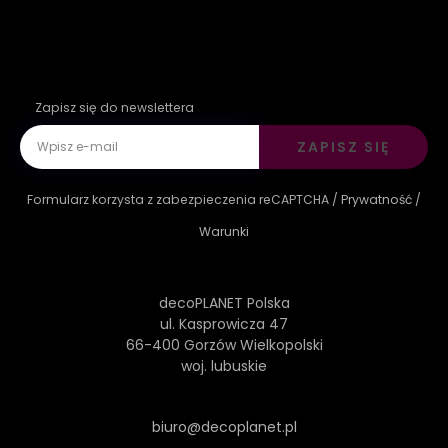
Zapisz się do newslettera
ZAPISZ SIĘ
Formularz korzysta z zabezpieczenia reCAPTCHA /
Prywatność
/
Warunki
decoPLANET Polska
ul. Kasprowicza 47
66-400 Gorzów Wielkopolski
woj. lubuskie
biuro@decoplanet.pl