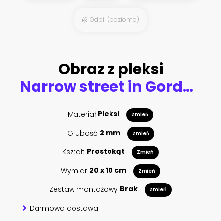
Odbij (poziomo)
Obraz z pleksi
Narrow street in Gordes village in France
Materiał
Pleksi
Zmień
Grubość
2 mm
Zmień
Kształt
Prostokąt
Zmień
Wymiar
20 x 10 cm
Zmień
Zestaw montażowy
Brak
Zmień
Darmowa dostawa.