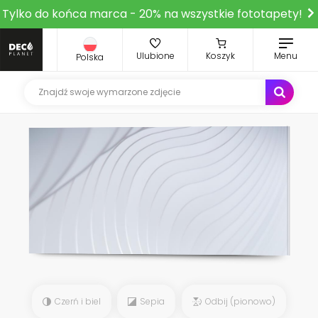
Tylko do końca marca - 20% na wszystkie fototapety!
Ulubione
Koszyk
Menu
Polska
Czerń i biel
Sepia
Odbij (pionowo)