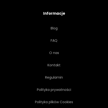
OBIEKT
BIZNES
STYL
Informacje
BĄBELEK
ABSTRAKCJA
Blog
TRANSPARENT
CZĄSTECZKA
FAQ
GEOMETRIA
LATAĆ
O nas
Kontakt
Regulamin
Polityka prywatności
Polityka plików Cookies