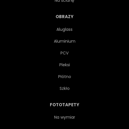
Na ścianę
PASY
CYFROWY
OBRAZY
Aluglass
KREATYWNYCH
NA BIAŁYM TLE
Aluminium
MODNY
PLAKAT
PCV
Pleksi
KONCEPCJA
ŚWIATŁO
Płótno
ZNAK
FUTURYSTYCZNY
Szkło
BŁYSZCZĄCY
OKŁADKA
FOTOTAPETY
OKÓLNIK
GLOB
Na wymiar