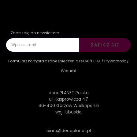
Zapisz się do newslettera
ZAPISZ SIĘ
Formularz korzysta z zabezpieczenia reCAPTCHA /
Prywatność
/
Warunki
decoPLANET Polska
ul. Kasprowicza 47
66-400 Gorzów Wielkopolski
woj. lubuskie
biuro@decoplanet.pl