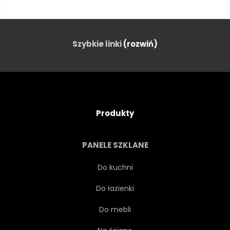
KSZTAŁT
STRESZCZENIE
ELEMENT
KOŁO
Szybkie linki
(rozwiń)
GEOMETRYCZNEJ
WZÓR
NOWOCZESNY
LINIA
Produkty
PROJEKTOWAĆ
SZTUKA
PANELE SZKLANE
OZDOBA
SZABLON
Do kuchni
Do łazienki
TEKSTURA
TAPETA
Do mebli
OKRĄGŁY
SYMBOL