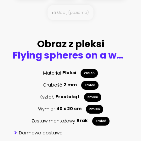
Odbij (poziomo)
Obraz z pleksi
Flying spheres on a white background. 3d rendering. Illustration for advertising.
Materiał
Pleksi
Zmień
Grubość
2 mm
Zmień
Kształt
Prostokąt
Zmień
Wymiar
40 x 20 cm
Zmień
Zestaw montażowy
Brak
Zmień
Darmowa dostawa.