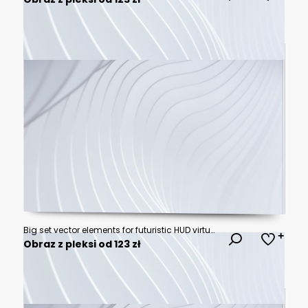
Big set vector elements for futuristic HUD virtual user interface. Mega set of futuristic elements of geometric shapes, frames and sights
Obraz z pleksi od 123 zł