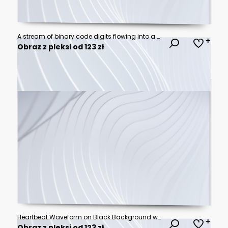
A stream of binary code digits flowing into a glowing data processing interface with light trails representing information transfer and analysis
Obraz z pleksi od 123 zł
Heartbeat Waveform on Black Background with Medical Monitor EKG Line, Digital Cardiogram Pulse Graph and Healthcare Technology Illustration
Obraz z pleksi od 123 zł