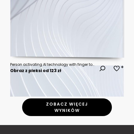
Person activating AI technology with finger touch on futuristic interface
Obraz z pleksi od 123 zł
ZOBACZ WIĘCEJ
WYNIKÓW