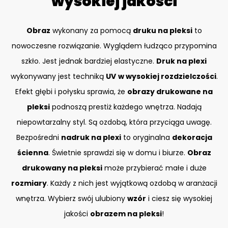
wysokiej jakości
Obraz
wykonany za pomocą
druku na pleksi
to
nowoczesne rozwiązanie. Wyglądem łudząco przypomina
szkło. Jest jednak bardziej elastyczne.
Druk na plexi
wykonywany jest techniką
UV
w wysokiej rozdzielczości
.
Efekt głębi i połysku sprawia, że
obrazy drukowane na
pleksi
podnoszą prestiż każdego wnętrza. Nadają
niepowtarzalny styl. Są ozdobą, która przyciąga uwagę.
Bezpośredni
nadruk na plexi
to oryginalna
dekoracja
ścienna
. Świetnie sprawdzi się w domu i biurze.
Obraz
drukowany na pleksi
może przybierać małe i duże
rozmiary
. Każdy z nich jest wyjątkową ozdobą w aranżacji
wnętrza. Wybierz swój ulubiony
wzór
i ciesz się wysokiej
jakości
obrazem na pleksi
!