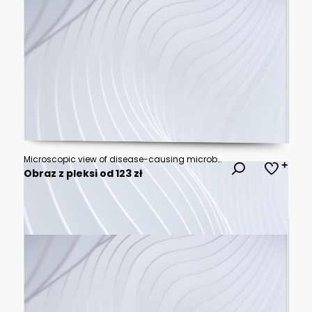
Microscopic view of disease-causing microbes in polluted air, highlighted with holographic effects, dark and vibrant contrast, sci-fi, detailed sketch.
Obraz z pleksi od 123 zł