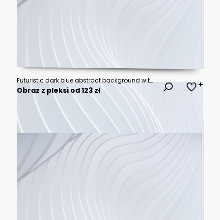
Futuristic dark blue abstract background with soft glowing wave gradients..vector illustration.
Obraz z pleksi od 123 zł