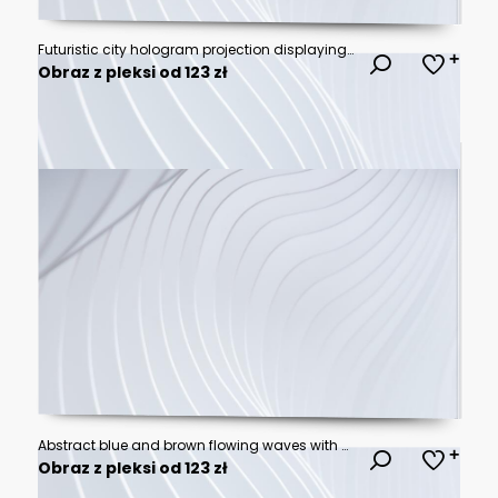
Futuristic city hologram projection displaying urban planning and infrastructure
Obraz z pleksi od 123 zł
Abstract blue and brown flowing waves with soft motion blur effect for modern digital background, elegant liquid texture for website banner or presentation
Obraz z pleksi od 123 zł