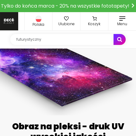
Tylko do końca marca - 20% na wszystkie fototapety!
Ulubione
Koszyk
Menu
Polska
Obraz na pleksi - druk UV