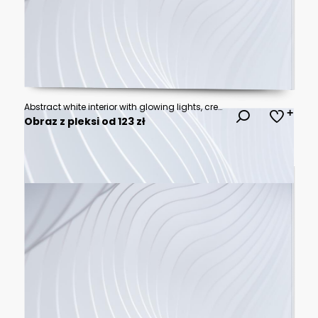
Abstract white interior with glowing lights, creating a futuristic and minimalist feel.
Obraz z pleksi od 123 zł