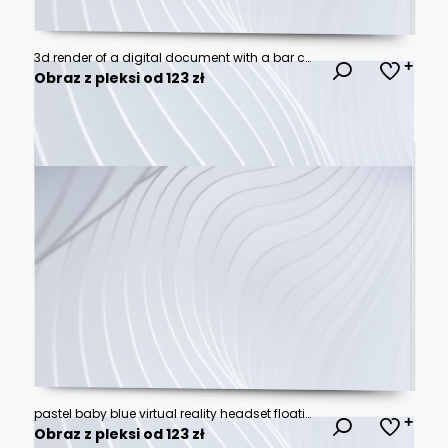
3d render of a digital document with a bar chart and orbiting particles
Obraz z pleksi od 123 zł
pastel baby blue virtual reality headset floating, futuristic vr headset in pastel blue isolated object, modern baby blue virtual reality device floating on clean background
Obraz z pleksi od 123 zł