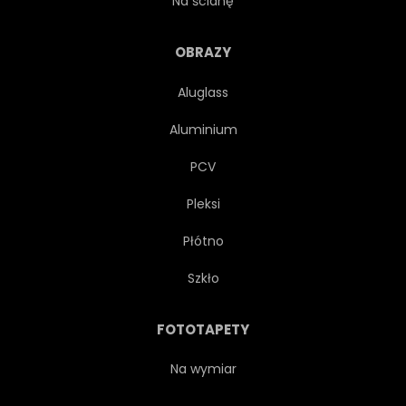
Na ścianę
ODCIEŃ
ILUMINACJA
OBRAZY
Aluglass
ILUSTRACJA
PEJZAŻ
Aluminium
ŚWIATŁO
NATURA
PCV
Pleksi
OCEANU
PANORAMA
Płótno
SCENICZNY
MORZE
Szkło
NIEBO
LATO
FOTOTAPETY
ŚWIATŁO SŁONECZNE
Na wymiar