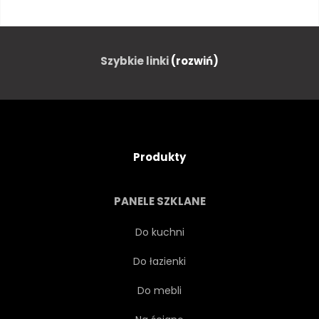
ATMOSFERA
TŁO
PIĘKNY
NIEBIESKI
Szybkie linki
(rozwiń)
JASNY
CZYSTY
CHMURA
KONCEPCJA
Produkty
CYJAN
CYFROWY
PANELE SZKLANE
EKO
EKOLOGICZNY
Do kuchni
Do łazienki
EKOLOGIA
POWÓDŹ
Do mebli
GLOBALNY
HORYZONT