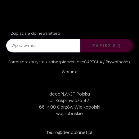
Zapisz się do newslettera
ZAPISZ SIĘ
Formularz korzysta z zabezpieczenia reCAPTCHA /
Prywatność
/
Warunki
decoPLANET Polska
ul. Kasprowicza 47
66-400 Gorzów Wielkopolski
woj. lubuskie
biuro@decoplanet.pl