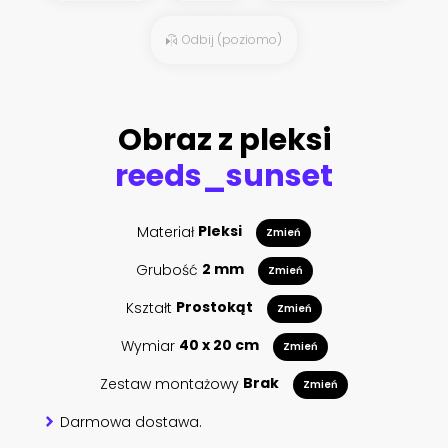
Odbij (poziomo)
Obraz z pleksi
reeds_sunset
Materiał
Pleksi
Zmień
Grubość
2 mm
Zmień
Kształt
Prostokąt
Zmień
Wymiar
40 x 20 cm
Zmień
Zestaw montażowy
Brak
Zmień
Darmowa dostawa.