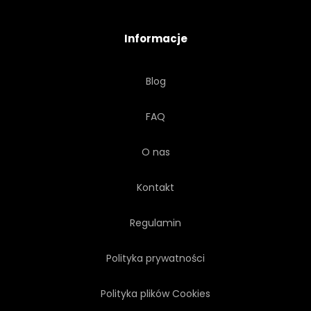
TEKSTURA
WAKACJE
Informacje
WIDOK
WODA
FALA
Blog
ROŚLINA
SUNDOWN
FAQ
SŁOŃCE
TRZCINA
O nas
Kontakt
Regulamin
Polityka prywatności
Polityka plików Cookies