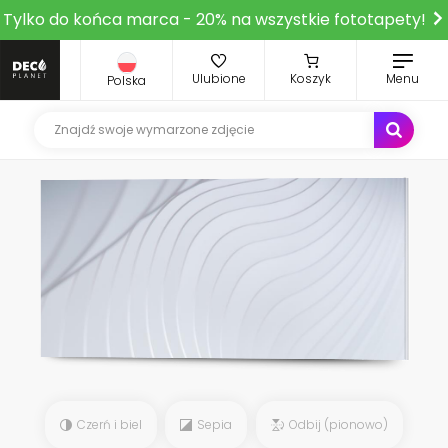
Tylko do końca marca - 20% na wszystkie fototapety!
Ulubione
Koszyk
Menu
Polska
Czerń i biel
Sepia
Odbij (pionowo)