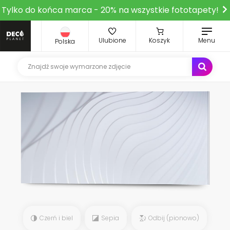
Tylko do końca marca - 20% na wszystkie fototapety!
Ulubione
Koszyk
Menu
Polska
Czerń i biel
Sepia
Odbij (pionowo)