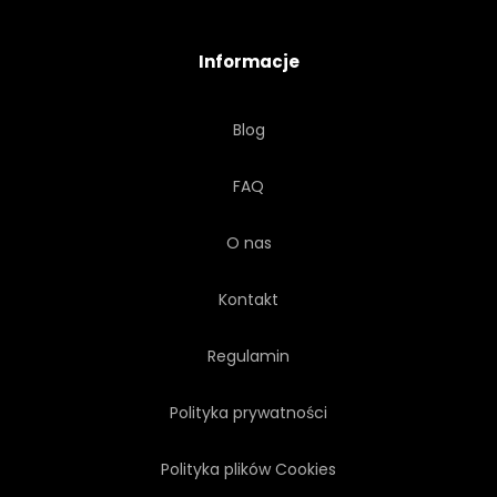
WWW
BIZNES
Informacje
TECHNOLOGIA
SZTUKA
Blog
LINIA
STRONIE INTERNETOWEJ
FAQ
KARTA
LUKSUS
O nas
PAPIER
POWIERZCHNIA
Kontakt
ZAWIJANIE
MOTYW
Regulamin
Polityka prywatności
Polityka plików Cookies