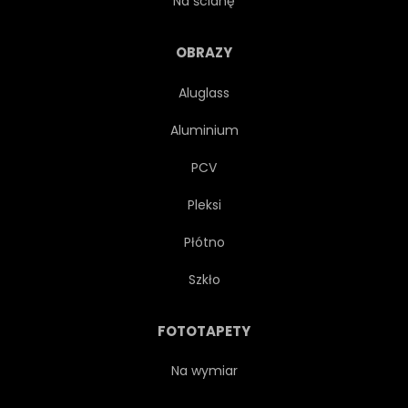
Na ścianę
MINIMAL
RUCH
OBRAZY
Aluglass
KSZTAŁT
STYL
Aluminium
SZABLON
TEKSTURA
PCV
Pleksi
MODNY
WEKTOR
Płótno
NAGŁÓWEK
GEOMETRIA
Szkło
KOŁO
SZARY
LUKS
FOTOTAPETY
70
RÓŻOWY
GRAFIT
Na wymiar