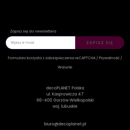
Zapisz się do newslettera
ZAPISZ SIĘ
Formularz korzysta z zabezpieczenia reCAPTCHA /
Prywatność
/
Warunki
decoPLANET Polska
ul. Kasprowicza 47
66-400 Gorzów Wielkopolski
woj. lubuskie
biuro@decoplanet.pl