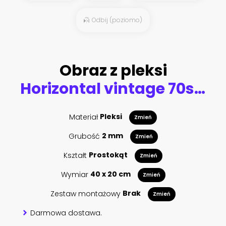
Odbij (poziomo)
Obraz z pleksi
Horizontal vintage 70s geometric header template
Materiał
Pleksi
Zmień
Grubość
2 mm
Zmień
Kształt
Prostokąt
Zmień
Wymiar
40 x 20 cm
Zmień
Zestaw montażowy
Brak
Zmień
Darmowa dostawa.