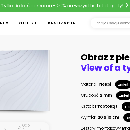
Tylko do końca marca - 20% na wszystkie fototapety!
ETY
OUTLET
REALIZACJE
Obraz z ple
Materiał
Pleksi
Zmień
Grubość
2 mm
Zmień
Kształt
Prostokąt
Zm
Wymiar
20 x 10 cm
Z
Odbij
Zestaw montażowy
Bra