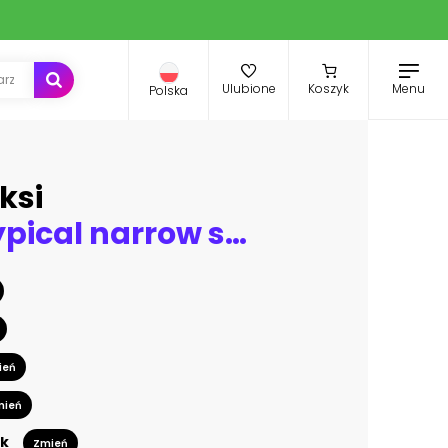
Menu
Ulubione
Koszyk
Polska
ksi
View of a typical narrow street in old town of Naoussa, Paros island, Cyclades
ień
mień
k
Zmień