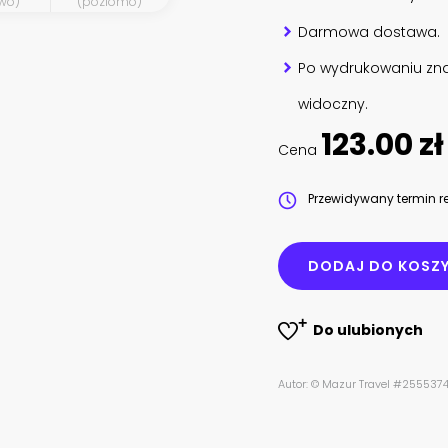
wo)
(poziomo)
Darmowa dostawa.
Po wydrukowaniu zna
widoczny.
123.00 zł
Cena
Przewidywany termin re
DODAJ DO KOSZ
Do ulubionych
Autor: © Mazur Travel #2555374