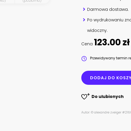
wo)
(poziomo)
Darmowa dostawa.
Po wydrukowaniu zna
widoczny.
123.00 zł
Cena
Przewidywany termin re
DODAJ DO KOSZ
Do ulubionych
Autor: © alexandre zveiger #21