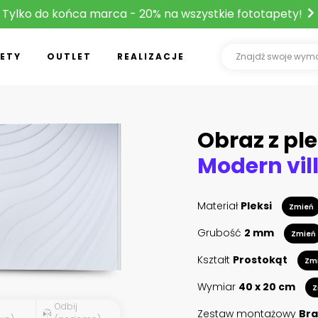
Tylko do końca marca - 20% na wszystkie fototapety!
ETY
OUTLET
REALIZACJE
Obraz z ple
Materiał
Pleksi
Zmień
Grubość
2 mm
Zmień
Kształt
Prostokąt
Zm
Wymiar
40 x 20 cm
Z
Odbij
Zestaw montażowy
Bra