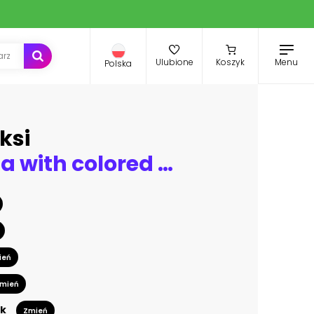
Menu
Ulubione
Koszyk
Polska
ksi
Modern villa with colored led lights at night
ień
mień
k
Zmień