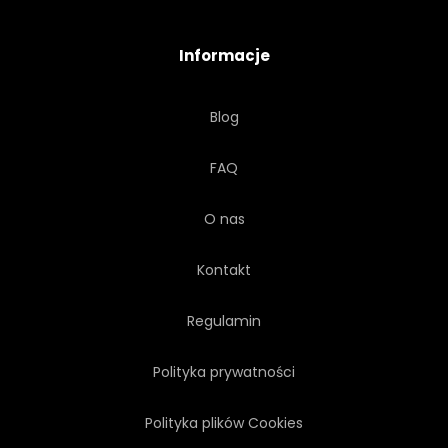
LATO
TOURISMUS
Informacje
TURYSTYCZNE
MIASTO
Blog
PODRÓŻ
WAKACJE
FAQ
WENECKIE
O nas
WENECJA EUGANEJSKA
Kontakt
VENEZIA
VENEZIA
Regulamin
Polityka prywatności
WODA
Polityka plików Cookies