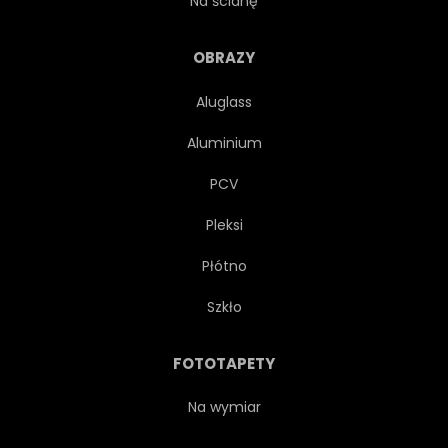
Na ścianę
HISTORYCZNE
WAKACJE
OBRAZY
Aluglass
DOM
DOM
WŁOCHY
Aluminium
WŁOSKI
WŁOCHY
PCV
Pleksi
PEJZAŻ
STARY
Płótno
ODBICIE
RZEKI
Szkło
ROMANTYCZNY
KRAJOBRAZ
FOTOTAPETY
DROBNY
ULICA
Na wymiar