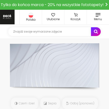
Tylko do końca marca - 20% na wszystkie fototapety!
Ulubione
Koszyk
Menu
Polska
Czerń i biel
Sepia
Odbij (pionowo)