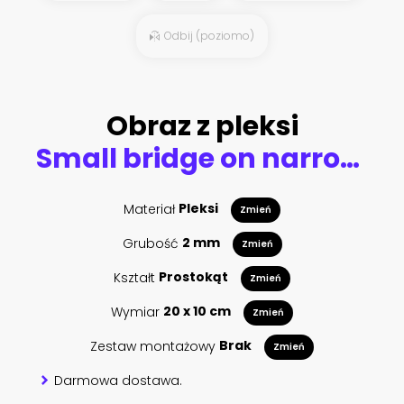
Odbij (poziomo)
Obraz z pleksi
Small bridge on narrow canal in Venice Italy artistic conversion
Materiał
Pleksi
Zmień
Grubość
2 mm
Zmień
Kształt
Prostokąt
Zmień
Wymiar
20 x 10 cm
Zmień
Zestaw montażowy
Brak
Zmień
Darmowa dostawa.