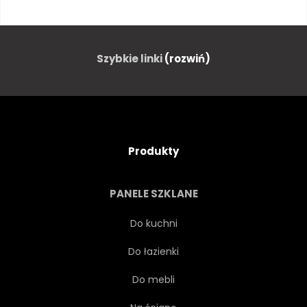
BALKON
PIĘKNY
MOST
BUDYNEK
Szybkie linki
(rozwiń)
BUDYNEK
KANAŁ
KANAŁ
GRÓD
Produkty
KRAJOBRAZ MIASTA
KLASYK
PANELE SZKLANE
KULTURALNYCH
KULTURA
Do kuchni
Do łazienki
SŁAWNY
WIELKI
Do mebli
DZIEDZICTWA
ZABYTKOWY