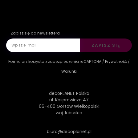
Zapisz się do newslettera
ZAPISZ SIĘ
Formularz korzysta z zabezpieczenia reCAPTCHA /
Prywatność
/
Warunki
decoPLANET Polska
ul. Kasprowicza 47
66-400 Gorzów Wielkopolski
woj. lubuskie
biuro@decoplanet.pl