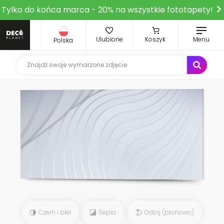
Tylko do końca marca - 20% na wszystkie fototapety!
Ulubione
Koszyk
Menu
Polska
Czerń i biel
Sepia
Odbij (pionowo)