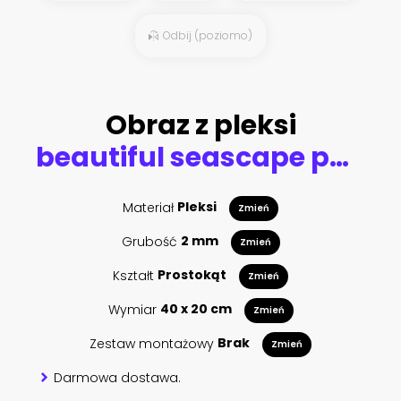
Odbij (poziomo)
Obraz z pleksi
beautiful seascape panorama.
Materiał
Pleksi
Zmień
Grubość
2 mm
Zmień
Kształt
Prostokąt
Zmień
Wymiar
40 x 20 cm
Zmień
Zestaw montażowy
Brak
Zmień
Darmowa dostawa.