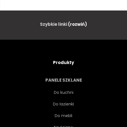
PODRÓŻ
URODA
MORZE
LATO
JASNY
Szybkie linki
(rozwiń)
TROPIKALNY
OCEANU
CHMURA
PIĘKNY
Produkty
WAKACJE
PANORAMICZNY
PANELE SZKLANE
NIKT
ZACHMURZONY
Do kuchni
Do łazienki
HORYZONT
NIEBIESKI
Do mebli
SCENICZNY
POGODA