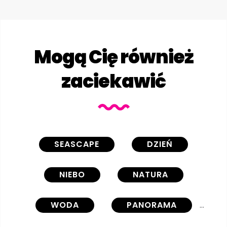
Mogą Cię również
zaciekawić
SEASCAPE
DZIEŃ
NIEBO
NATURA
WODA
PANORAMA