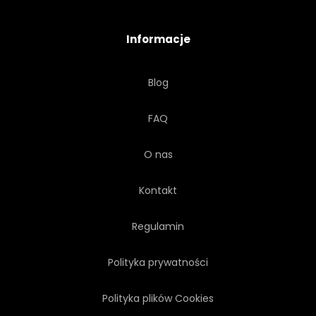
ZAGUBIONY
RELAKS
Informacje
SPOKOJNY
RANEK
Blog
SIELANKOWY
RAJ
FAQ
WIECZÓR
TIDE
O nas
SPOKOJNY
NIESAMOWITY
Kontakt
TŁO
Regulamin
Polityka prywatności
Polityka plików Cookies