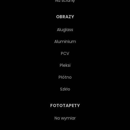
Na ścianę
POWIERZCHNIA
LINIA
OBRAZY
Aluglass
JASNY
KRAJOBRAZ
Aluminium
MARIN
FALA
PCV
Pleksi
POKOJOWY
SCENA
Płótno
WIDOK
SEZON
Szkło
WESOŁY
PLAŻA
FOTOTAPETY
PEJZAŻ
TURKUS
Na wymiar