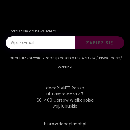
Zapisz się do newslettera
ZAPISZ SIĘ
Formularz korzysta z zabezpieczenia reCAPTCHA /
Prywatność
/
Warunki
decoPLANET Polska
ul. Kasprowicza 47
66-400 Gorzów Wielkopolski
woj. lubuskie
biuro@decoplanet.pl