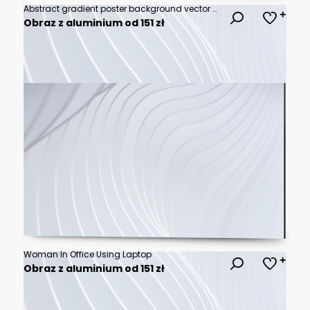
Abstract gradient poster background vector set. Modern cover templates with colorful geometric shapes and optical illusion design for social media, banner and wallpaper.
Obraz z aluminium od 151 zł
Woman In Office Using Laptop
Obraz z aluminium od 151 zł