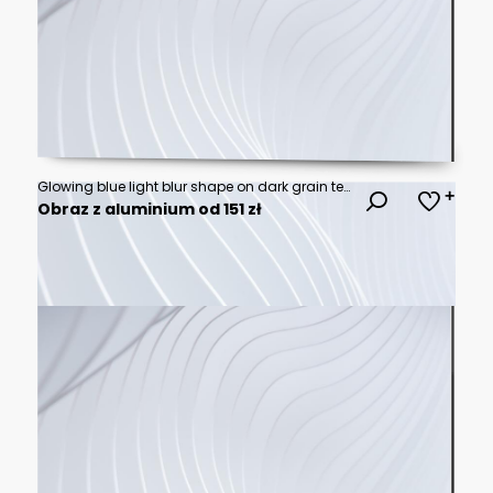
Glowing blue light blur shape on dark grain texture background with noisy effect, abstract poster header cover wallpaper banner backdrop design
Obraz z aluminium od 151 zł