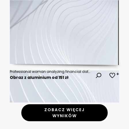
Professional woman analyzing financial data and business reports, using a pen to point at charts while working on a laptop at an office desk
Obraz z aluminium od 151 zł
ZOBACZ WIĘCEJ
WYNIKÓW