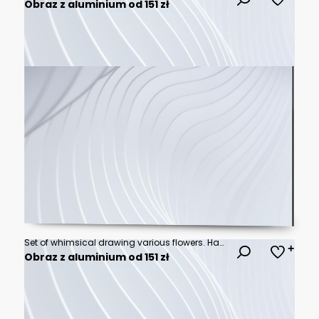
Obraz z aluminium od 151 zł
Set of whimsical drawing various flowers. Hand drawn floral collection for wedding invitation, wallpaper art or save the date card. Botanical vector
Obraz z aluminium od 151 zł