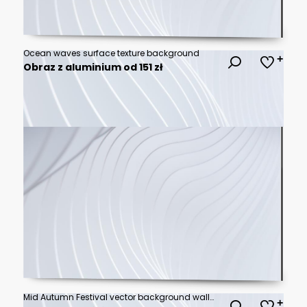
Ocean waves surface texture background
Obraz z aluminium od 151 zł
Mid Autumn Festival vector background wallpaper with jade rabbits, glowing full moon, floating lanterns, pine trees, Chinese pavilion gates and blue cloud landscape