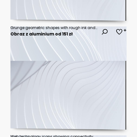
Grunge geometric shapes with rough ink and linocut grain texture. Dark grunge shape set with brush frame including triangle, diamond, arch and oval. Hand drawn vector elements for sticker and tag
Obraz z aluminium od 151 zł
Web technology icons showing connectivity and automation tools. Editable stroke