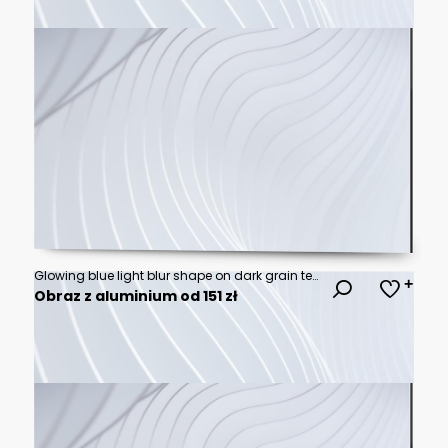
Glowing blue light blur shape on dark grain texture background with noisy effect, abstract poster header cover wallpaper banner backdrop design
Obraz z aluminium od 151 zł