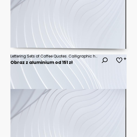
Lettering Sets of Coffee Quotes. Calligraphic hand drawn sign. Graphic design lifestyle texts. Coffee cup typography. Shop promotion motivation
Obraz z aluminium od 151 zł