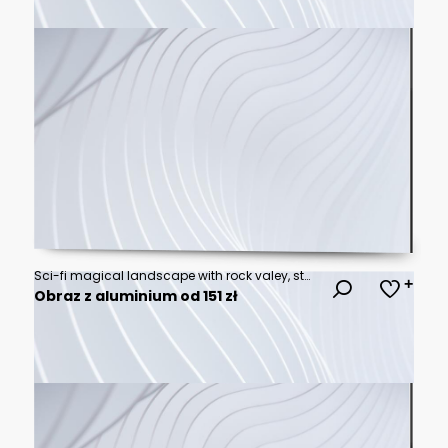
Sci-fi magical landscape with rock valey, star and sun. Digital painting illustration. Element furnished by NASA
Obraz z aluminium od 151 zł