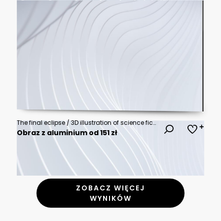
The final eclipse / 3D illustration of science fiction scene showing astronaut viewing solar eclipse from mountain surrounded by asteroids in space
Obraz z aluminium od 151 zł
ZOBACZ WIĘCEJ
WYNIKÓW