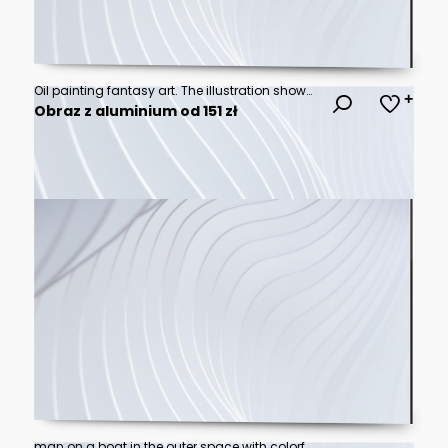
Oil painting fantasy art. The illustration shows man girl who is riding on swing on big planet in beautiful pink sunset cosmos.
Obraz z aluminium od 151 zł
man on a boat in the outer space with colorful cloud,illustration