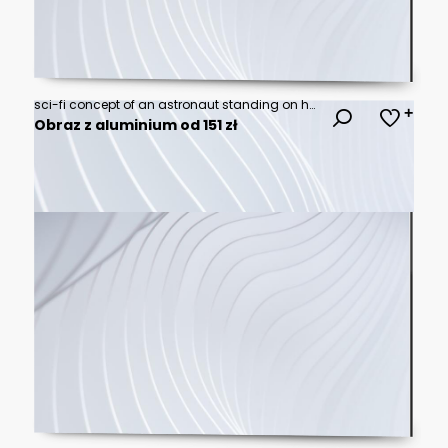
sci-fi concept of an astronaut standing on huge rock looking at the acid planet, digital art style, illustration painting
Obraz z aluminium od 151 zł