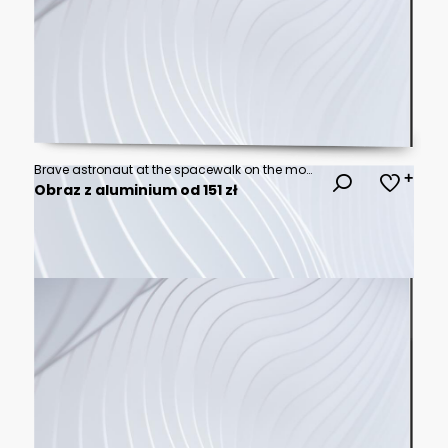
Brave astronaut at the spacewalk on the moon. This image elements furnished by NASA.
Obraz z aluminium od 151 zł