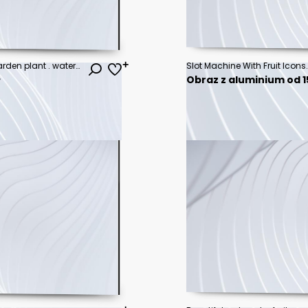
Seamless pattern with tropical garden plant . watercolor jungle nature background.
ł
Obraz z aluminium od 15