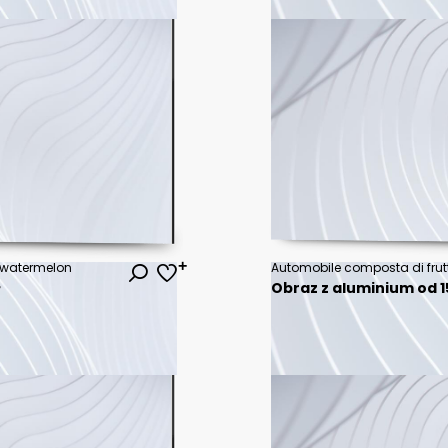
, watermelon
Automobile composta di frut
ł
Obraz z aluminium od 15