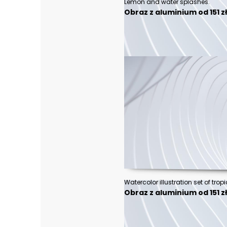
Lemon and water splashes.
Obraz z aluminium od 151 z
Obraz z aluminium od 151 z