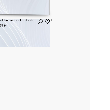
Fresh watermelon and different berries and fruit in transparent water. Vector illustration
1 zł