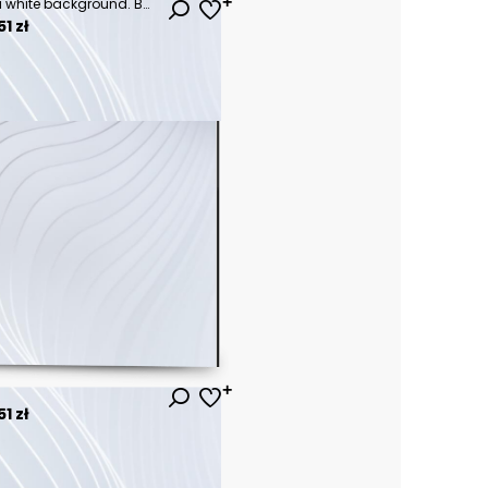
Beautiful watercolor fruit on a white background. Beautiful ripe fruits. Colorful illustration.
1 zł
1 zł