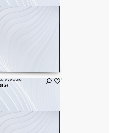
ta e verdura
1 zł