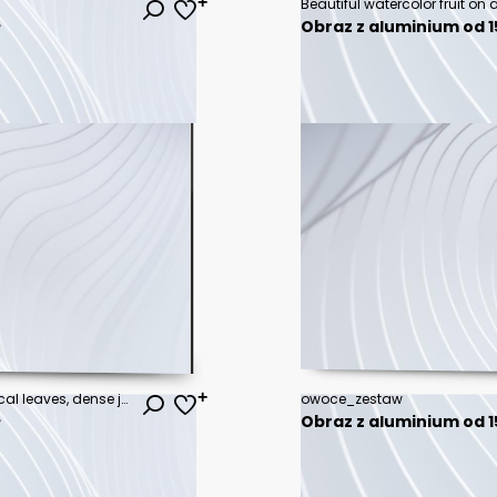
ł
Obraz z aluminium od 15
Watercolor illustration set of tropical leaves, dense jungle, flamingo bird and pineapple. Tropic summertime motif may be used as background texture, wrapping paper, textile,wallpaper design.
owoce_zestaw
ł
Obraz z aluminium od 15