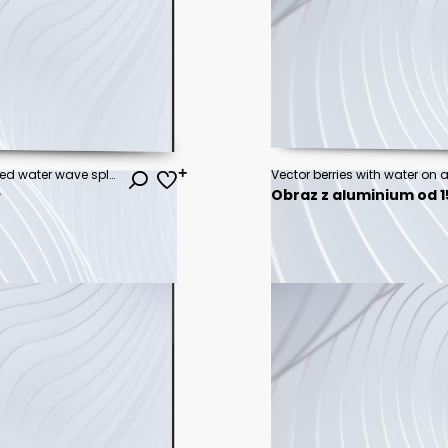
Fresh cold pure raspberries flavored water wave splash. Clean infused water or liquid fluid wave splash with raspberries. Healthy flavored detox drink splash concept with ice cubes. 3D
Vector berries with water on
ł
Obraz z aluminium od 15