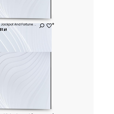
Slot Machine With Fruit Icons. Jackpot And Fortune. Casino Gambling Concept With Neon Lights - 3D Illustration
1 zł