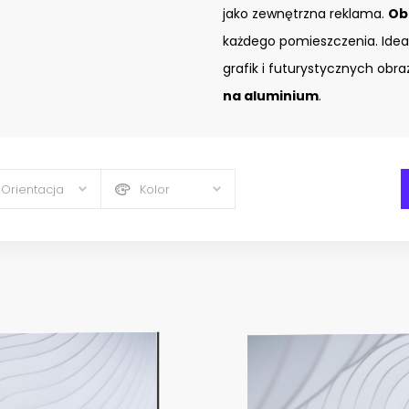
jako zewnętrzna reklama.
Ob
każdego pomieszczenia. Idea
grafik i futurystycznych ob
na aluminium
.
Orientacja
Kolor