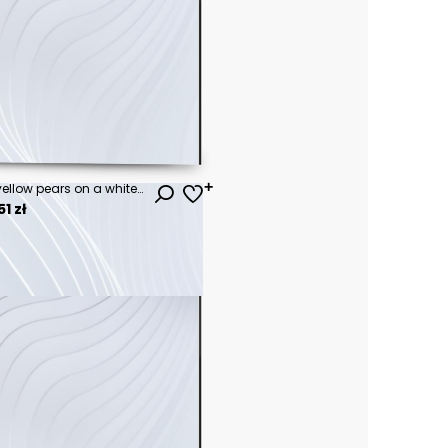
Colorful pears. Collection of yellow pears on a white background. Ripe fruit. Elements for design and creativity.
1 zł