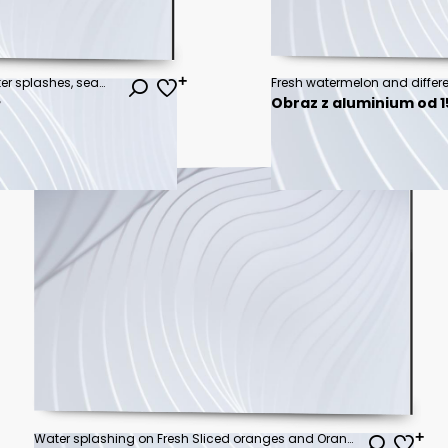
Watercolor garden fruits and water splashes, seamless border
ł
Obraz z aluminium od 15
Water splashing on Fresh Sliced ​​oranges and Orange fruit on Orange background