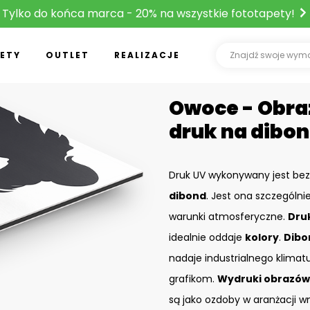
Tylko do końca marca - 20% na wszystkie fototapety!
ETY
OUTLET
REALIZACJE
Owoce - Obra
druk na dibo
Druk UV wykonywany jest bez
dibond
. Jest ona szczególni
warunki atmosferyczne.
Dru
idealnie oddaje
kolory
.
Dibo
nadaje industrialnego klimat
grafikom.
Wydruki obrazów
są jako ozdoby w aranżacji w