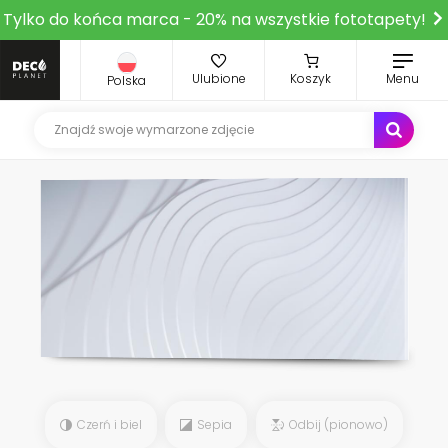
Tylko do końca marca - 20% na wszystkie fototapety!
Ulubione
Koszyk
Menu
Polska
Czerń i biel
Sepia
Odbij (pionowo)