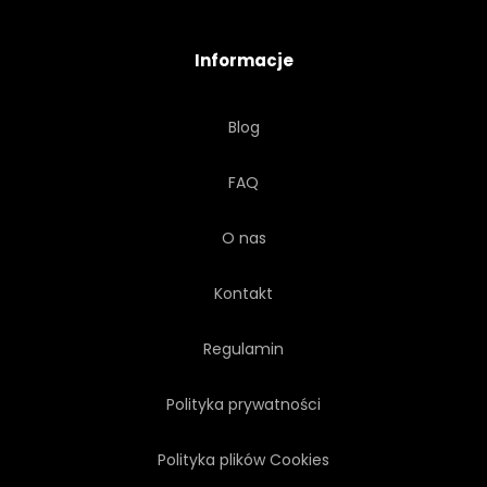
TAPETA
AKWARELA
Informacje
BIAŁY
KOBIETA
Blog
ULICA
ANGLIA
FAQ
TELEFONY
LATARNIE
O nas
TAKSÓWKĄ
BIGBEN
Kontakt
SAMOCHÓD
Regulamin
Polityka prywatności
Polityka plików Cookies