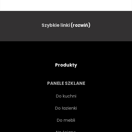
ARTYSTYCZNY
JESIEŃ
TŁO
CZARNY
Szybkie linki
(rozwiń)
BRYTYJSKI
BUDYNEK
AUTOBUS
PŁÓTNIE
Produkty
GRÓD
RYSUNEK
PANELE SZKLANE
ANGIELSKI
EUROPEJSKIEJ
Do kuchni
Do łazienki
SŁAWNY
ILUSTRACJA
Do mebli
IMPONUJĄCY