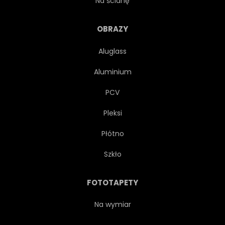
Na ścianę
PUNKT ORIENTACYJNY
PEJZAŻ
OBRAZY
Aluglass
NOWOCZESNY
OLEJ
Aluminium
OBRAZ
LUDZIE
PCV
Pleksi
DESZCZ
CZERWONY
Płótno
DROGA
ZWIEDZANIE
Szkło
SZKIC
TOURISMUS
FOTOTAPETY
PODRÓŻ
PARASOL
Na wymiar