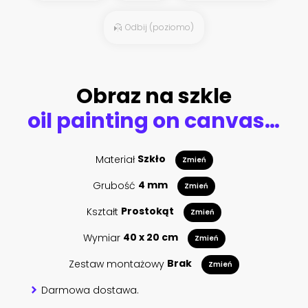
Odbij (poziomo)
Obraz na szkle
oil painting on canvas, street view of london. Artwork. Big ben. couple and red umbrella, bus and road, telephone. Black car - taxi. England
Materiał
Szkło
Zmień
Grubość
4 mm
Zmień
Kształt
Prostokąt
Zmień
Wymiar
40 x 20 cm
Zmień
Zestaw montażowy
Brak
Zmień
Darmowa dostawa.