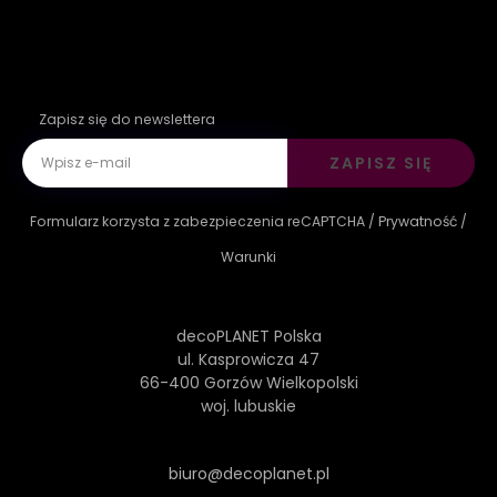
Zapisz się do newslettera
ZAPISZ SIĘ
Formularz korzysta z zabezpieczenia reCAPTCHA /
Prywatność
/
Warunki
decoPLANET Polska
ul. Kasprowicza 47
66-400 Gorzów Wielkopolski
woj. lubuskie
biuro@decoplanet.pl