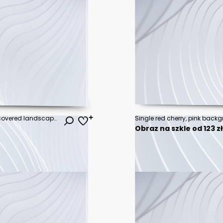
A solitary tree stands in a snow-covered landscape under a sky painted with vibrant hues of pink and orange, a stark contrast against the pristine white expanse.
Single red cherry, pink backg
Obraz na szkle od 123 z