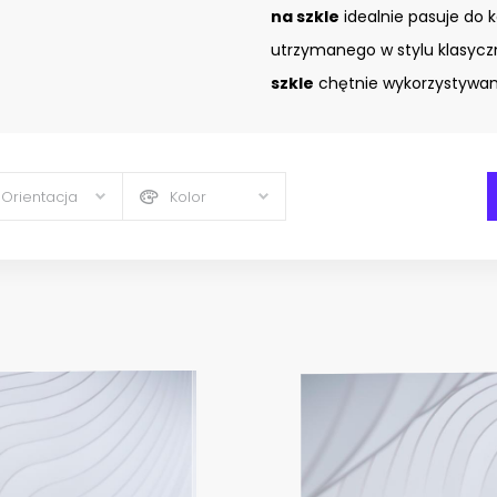
na szkle
idealnie pasuje do 
utrzymanego w stylu klasyc
szkle
chętnie wykorzystywany
Orientacja
Kolor