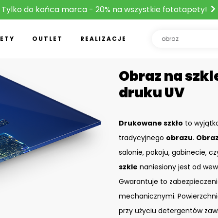
Tylko do końca marca - 20% na wszystkie fototapety!
ETY
OUTLET
REALIZACJE
Obraz na szkle
druku UV
Drukowane szkło
to wyjątk
tradycyjnego
obrazu
.
Obraz
salonie, pokoju, gabinecie, c
szkle
naniesiony jest od wew
Gwarantuje to zabezpieczeni
mechanicznymi. Powierzchn
przy użyciu detergentów zaw