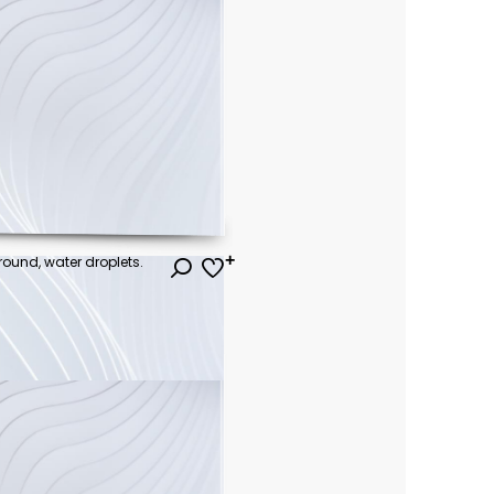
round, water droplets.
ł