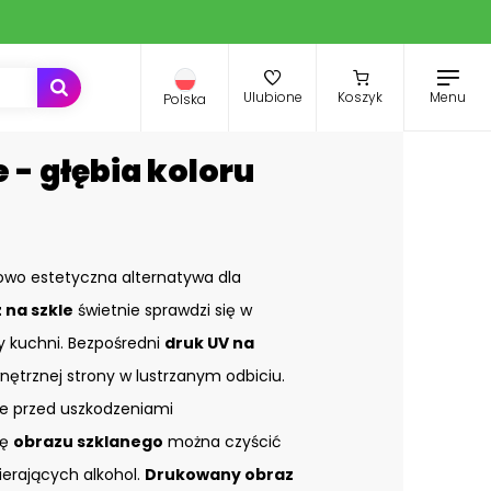
Menu
Ulubione
Koszyk
Polska
 - głębia koloru
owo estetyczna alternatywa dla
 na szkle
świetnie sprawdzi się w
zy kuchni. Bezpośredni
druk UV na
nętrznej strony w lustrzanym odbiciu.
e przed uszkodzeniami
ię
obrazu szklanego
można czyścić
ierających alkohol.
Drukowany obraz