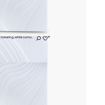
A vast, blue sky, adorned with towering, white cumulus clouds, a symphony of fluffy shapes against the azure canvas, painting a serene and majestic spectacle.
ł