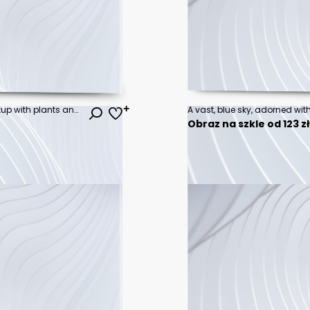
Blank golden picture frame mockup with plants and candle
Obraz na szkle od 123 z