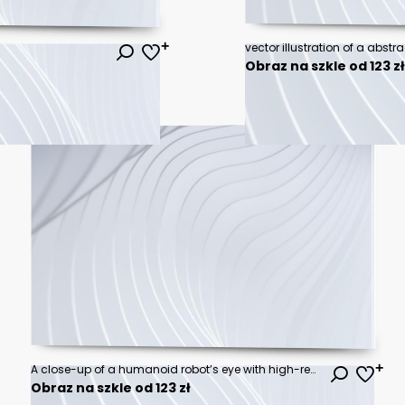
Obraz na szkle od 123 z
A close-up of a humanoid robot’s eye with high-resolution imaging technology, modern tech background, Futuristic style
Obraz na szkle od 123 zł