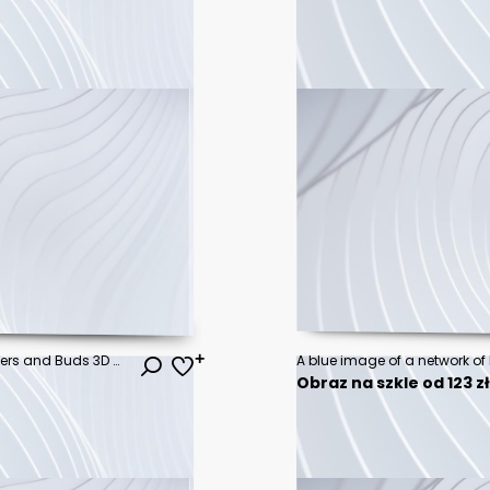
Oil Painting of Colorful Peony Flowers and Buds 3D Wallpaper for cover, mural wall art, invitation, poster, canvas print, wall decor painting design
A blue image of a network of
Obraz na szkle od 123 z