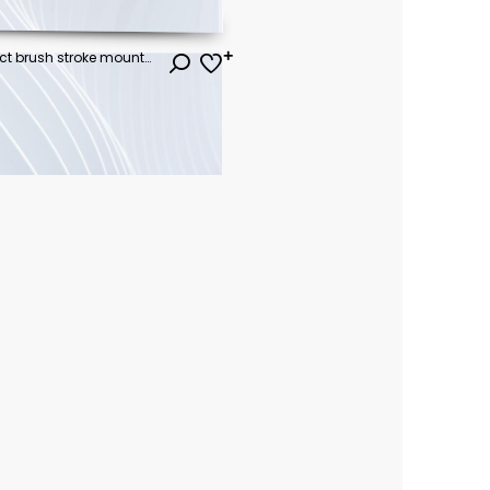
vector illustration of a abstract brush stroke mountain, silhouette of a bonsai tree with Chinese painting.
ł