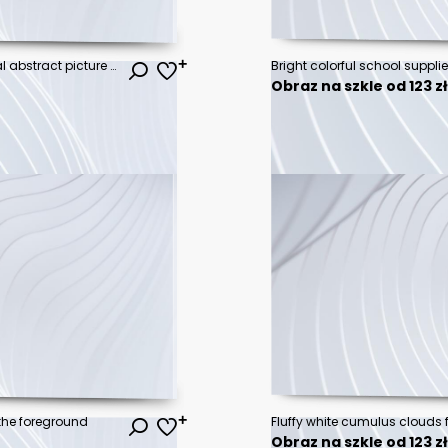
“Louise” - oil painting. Conceptual abstract picture of a beautiful girl. On the background is written text from a book. Conceptual abstract closeup of an oil painting and palette knife on canvas.
Obraz na szkle od 123 z
n the foreground
Fluffy white cumulus clouds fi
Obraz na szkle od 123 z