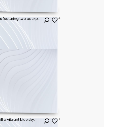
Bright colorful school supplies featuring two backpacks surrounded by various stationery items on a flat background
ł
ll a vibrant blue sky.
ł