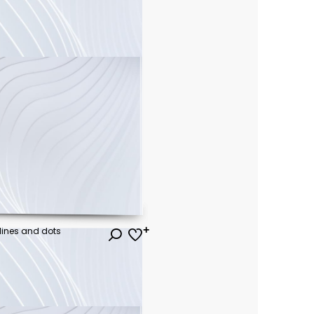
 lines and dots
ł