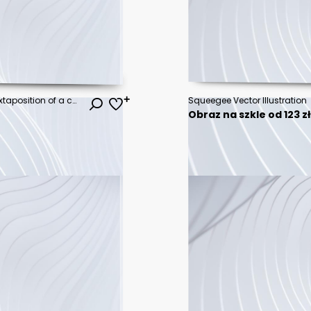
A crisp image showcasing the juxtaposition of a contemporary building's sharp angles
Squeegee Vector Illustration
Obraz na szkle od 123 z