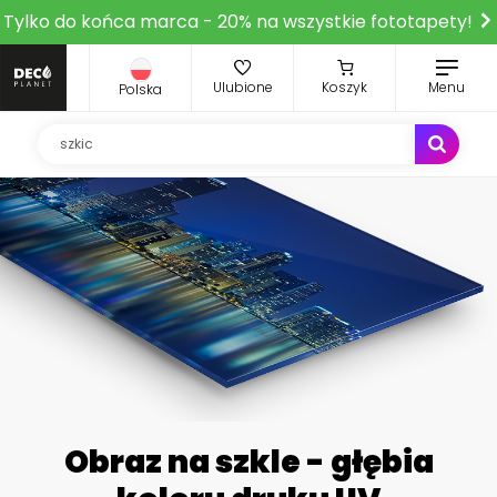
Tylko do końca marca - 20% na wszystkie fototapety!
Ulubione
Koszyk
Menu
Polska
Obraz na szkle - głębia