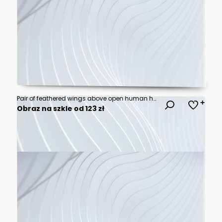
Pair of feathered wings above open human hands.
Obraz na szkle od 123 zł