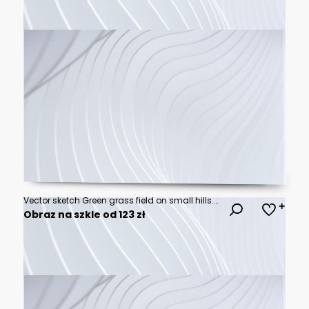
Vector sketch Green grass field on small hills. Meadow, alkali, lye, grassland, pommel, lea, pasturage, farm. Rural scenery landscape panorama of countryside pastures. illustration
Obraz na szkle od 123 zł