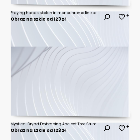
Praying hands sketch in monochrome line art, a reverent devotional depiction of spiritual devotion and contemplation
Obraz na szkle od 123 zł
Mystical Dryad Embracing Ancient Tree Stump in Black and White Illustration.
Obraz na szkle od 123 zł