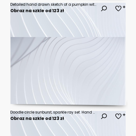
Detailed hand drawn sketch of a pumpkin with leaves and vines
Obraz na szkle od 123 zł
Doodle circle sunburst, sparkle ray set. Hand drawn sketch style. Shine frame symbol for badge. Vector illustration
Obraz na szkle od 123 zł