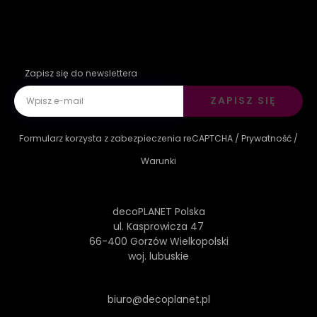
Zapisz się do newslettera
ZAPISZ SIĘ
Formularz korzysta z zabezpieczenia reCAPTCHA /
Prywatność
/
Warunki
decoPLANET Polska
ul. Kasprowicza 47
66-400 Gorzów Wielkopolski
woj. lubuskie
biuro@decoplanet.pl