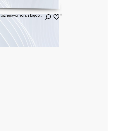
Stylowa młoda kobieta w roli bizneswoman, z kręconymi blond włosami i okularami, które dodają jej nowoczesnego i profesjonalnego wyglądu.
ł