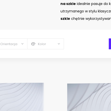
na szkle
idealnie pasuje do 
utrzymanego w stylu klasyc
szkle
chętnie wykorzystywany
Orientacja
Kolor