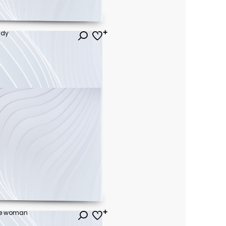
ndy
ł
cate woman
ł