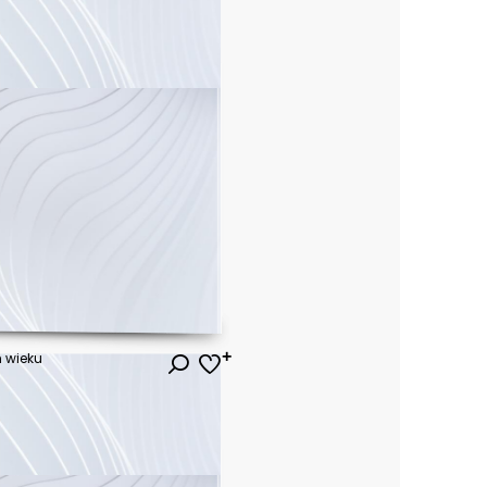
m wieku
ł