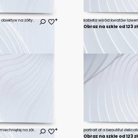
Kobieta w średnim wieku patrzy w obiektyw na żółtym tle.
kobieta wśród kwiatów lawe
Obraz na szkle od 123 z
Portret studyjny młodej kobiety uśmiechniętej na żółtym tle z dużą ilością wolnego tła
portrait of a beautiful deli
Obraz na szkle od 123 z