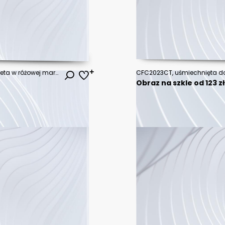
Piękna, młoda, uśmiechnięta kobieta w różowej marynarce z laptopem na jasnym tle.
CFC2023CT, uśmiechnięta do
Obraz na szkle od 123 z