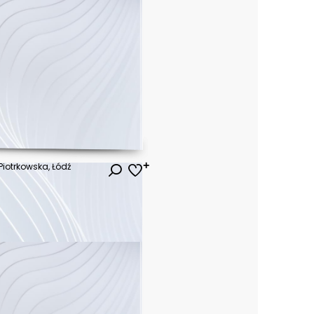
iotrkowska, Łódź
ł