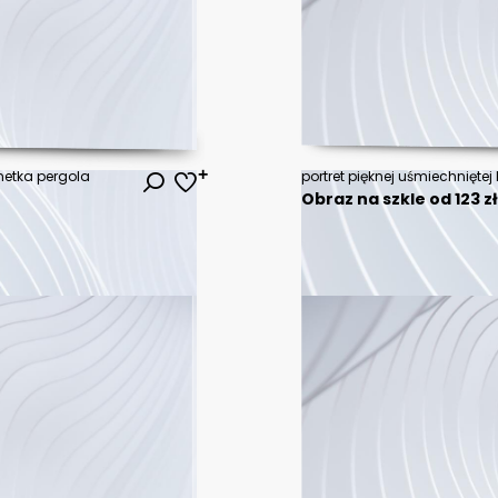
netka pergola
portret pięknej uśmiechniętej
Obraz na szkle od 123 z