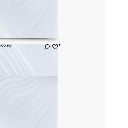
 kobiety
ł