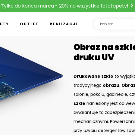
Tylko do końca marca - 20% na wszystkie fototapety!
ETY
OUTLET
REALIZACJE
Obraz na szkle
druku UV
Drukowane szkło
to wyjątk
tradycyjnego
obrazu
.
Obraz
salonie, pokoju, gabinecie, c
szkle
naniesiony jest od wew
Gwarantuje to zabezpieczeni
mechanicznymi. Powierzchn
przy użyciu detergentów zaw