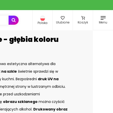
Menu
Ulubione
Koszyk
Polska
 - głębia koloru
owo estetyczna alternatywa dla
 na szkle
świetnie sprawdzi się w
zy kuchni. Bezpośredni
druk UV na
nętrznej strony w lustrzanym odbiciu.
e przed uszkodzeniami
ię
obrazu szklanego
można czyścić
ierających alkohol.
Drukowany obraz