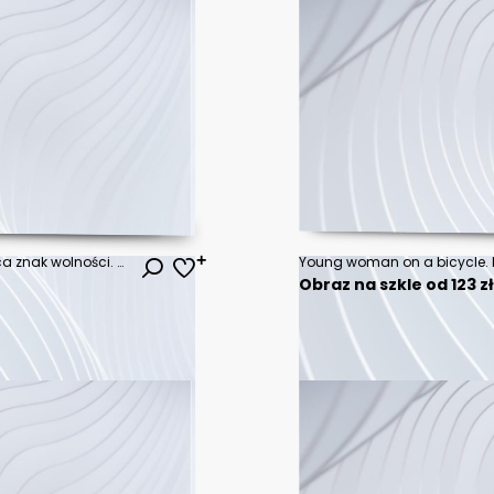
Kobieta w białej bluzce pokazująca znak wolności. Dziewczyna z szeroko rozstawionymi rękami w polu słoneczników.
Young woman on a bicycle. P
Obraz na szkle od 123 z