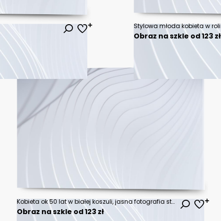
Obraz na szkle od 123 z
Kobieta ok 50 lat w białej koszuli, jasna fotografia studyjna, dzień menopauzy, tło dla projektu baner, generative ai
Obraz na szkle od 123 zł