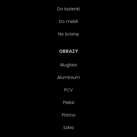
Do łazienki
FARBA
MYŚLIWY
Do mebli
MAGICZNY
ENERGIA
Na ścianę
ILUSTRACJA
PŁOMIEŃ
OBRAZY
Aluglass
HISTORIA
GRAFIKA
Aluminium
PROJEKTOWAĆ
KLEJNOT
PCV
Pleksi
OGIEŃ
ZŁO
Płótno
PRZERAŻENIE
PLANETA
Szkło