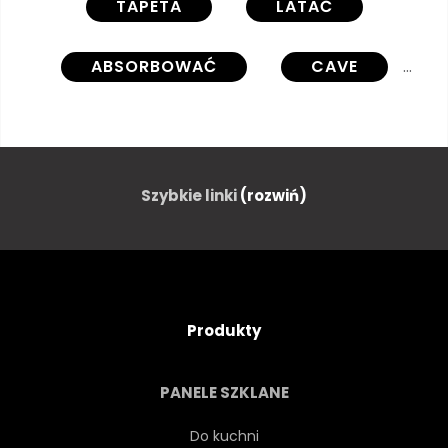
TAPETA
LATAĆ
ABSORBOWAĆ
CAVE
SMOK
FANTASTYCZNY
FILM
OPOKA
Szybkie linki
(rozwiń)
BOHATER
NAPÓJ
STRASZNY
RYCERZ
Produkty
LAWA
DUCH
SKARB
PANELE SZKLANE
RYSUNEK
PALIĆ
Do kuchni