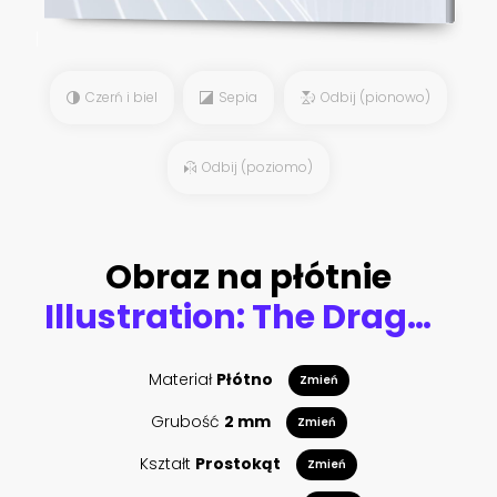
Czerń i biel
Sepia
Odbij (pionowo)
Odbij (poziomo)
Obraz na płótnie
Illustration: The Dragon Planet - The danger dragon is drinking the energy generated by gem stone and crystal. Never touch the treasure in his planet, he will kill you. - Scene Design. Fantastic Style
Materiał
Płótno
Zmień
Grubość
2 mm
Zmień
Kształt
Prostokąt
Zmień