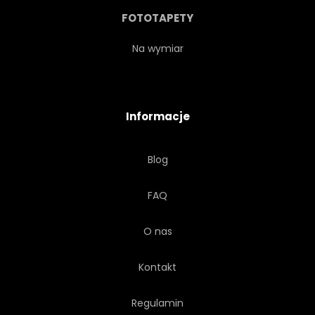
KRYSZTAŁ
GÓRA
FOTOTAPETY
OBRAZEK
DZIECI
Na wymiar
SZTUKA
SCENA
TŁO
Informacje
RUBIN
DZIECI
Blog
BAŚNIOWY
STRASZNY
FAQ
GRA
OPOWIEŚĆ
O nas
KRESKÓWKA
WULKAN
Kontakt
PEJZAŻ
STRASZNE
Regulamin