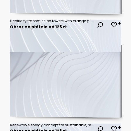
Electricity transmission towers with orange glowing wires the starry night sky. Energy infrastructure concept.
Obraz na płótnie od 128 zł
Renewable energy concept for sustainable, resource and environment icons. Electric power from nature. Creative ideas of energy.
Obraz na płótnie od 128 zł