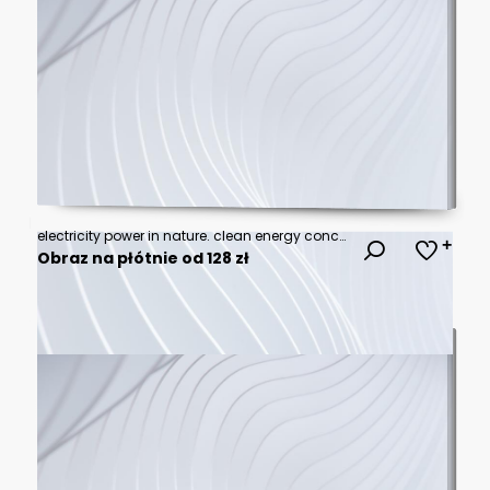
electricity power in nature. clean energy concept. solar panel with turbine and tower hight voltage
Obraz na płótnie od 128 zł