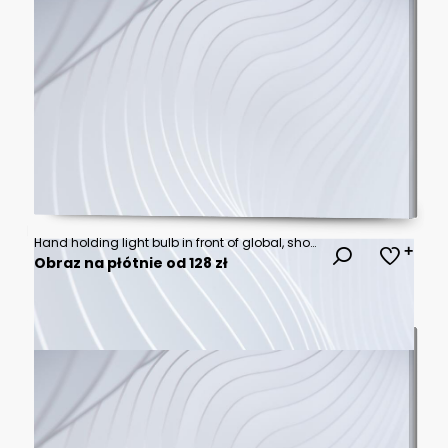
Hand holding light bulb in front of global, show the world's consumption with icons energy sources for renewable, Ecology concept.
Obraz na płótnie od 128 zł