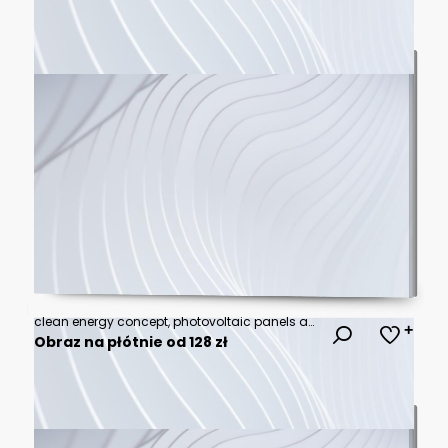
clean energy concept, photovoltaic panels and wind turbines in the light of the rising sun
Obraz na płótnie od 128 zł