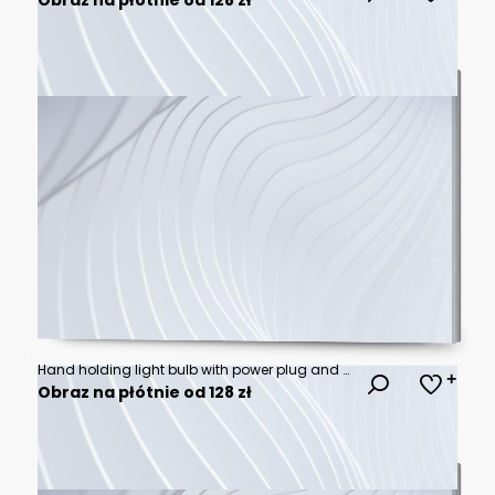
Hand holding light bulb with power plug and show trees, renewable energy icons with sustainable development.
Obraz na płótnie od 128 zł