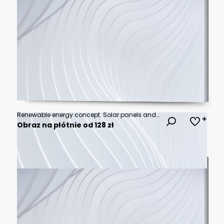
Renewable energy concept. Solar panels and wind generators with cloudy sky in the background. 3D rendering.
Obraz na płótnie od 128 zł