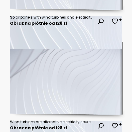
Solar panels with wind turbines and electricity pylon at sunset. Clean energy concept.
Obraz na płótnie od 128 zł
Wind turbines are alternative electricity sources, the concept of sustainable resources, People in the community with wind generators turbines, Renewable energy
Obraz na płótnie od 128 zł