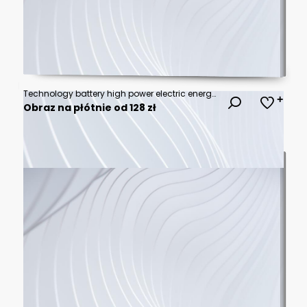
Technology battery high power electric energy with a connected charging cable. Battery to electric cars and mobile devices with clean electric, Green renewable energy battery storage future.
Obraz na płótnie od 128 zł