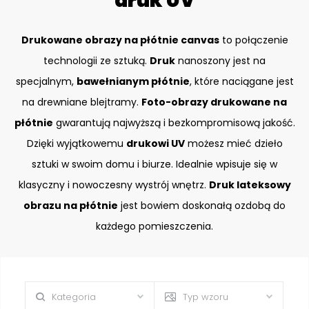
druk UV
Drukowane obrazy na płótnie canvas
to połączenie
technologii ze sztuką.
Druk
nanoszony jest na
specjalnym,
bawełnianym płótnie
, które naciągane jest
na drewniane blejtramy.
Foto-obrazy drukowane na
płótnie
gwarantują najwyższą i bezkompromisową jakość.
Dzięki wyjątkowemu
drukowi UV
możesz mieć dzieło
sztuki w swoim domu i biurze. Idealnie wpisuje się w
klasyczny i nowoczesny wystrój wnętrz.
Druk lateksowy
obrazu na płótnie
jest bowiem doskonałą ozdobą do
każdego pomieszczenia.
Kategoria
Typ wzoru