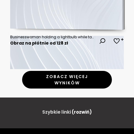
Businesswoman holding a lightbulb while taking note on notebook with coins stack on table, saving energy and money concept
Obraz na płótnie od 128 zł
ZOBACZ WIĘCEJ
WYNIKÓW
Szybkie linki
(rozwiń)